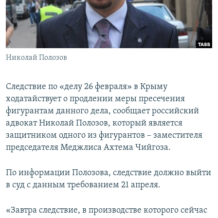
ПРИСОЕДИНЯЙТЕСЬ!
ПОБЕДИТЕЛЕЙ НЕ СУДЯТ?
КРЫМ.НЕПОКОРЕННЫЙ
ELIFBE
Николай Полозов
УКРАИНСКАЯ ПРОБЛЕМА КРЫМА
Все сайты RFE/RL
Следствие по «делу 26 февраля» в Крыму
ходатайствует о продлении меры пресечения
фигурантам данного дела, сообщает российский
адвокат Николай Полозов, который является
защитником одного из фигурантов – заместителя
председателя Меджлиса Ахтема Чийгоза.
По информации Полозова, следствие должно выйти
в суд с данным требованием 21 апреля.
«Завтра следствие, в производстве которого сейчас