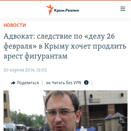
Доступность
ссылки
Вернуться
НОВОСТИ
к
НОВОСТИ
Адвокат: следствие по «делу 26
основному
СПЕЦПРОЕКТЫ
содержанию
февраля» в Крыму хочет продлить
ВОДА
Вернутся
ГРУЗ 200
арест фигурантам
к
ИСТОРИЯ
КАРТА ВОЕННЫХ ОБЪЕКТОВ КРЫМА
главной
20 апреля 2016, 12:02
ЕЩЕ
11 ЛЕТ ОККУПАЦИИ КРЫМА. 11 ИСТОРИЙ СОПРОТИВЛЕНИЯ
навигации
Вернутся
Поделиться
Читать без VPN
РАДІО СВОБОДА
ИНТЕРАКТИВ
к
КАК ОБОЙТИ БЛОКИРОВКУ
ИНФОГРАФИКА
поиску
ТЕЛЕПРОЕКТ КРЫМ.РЕАЛИИ
Українською
СОВЕТЫ ПРАВОЗАЩИТНИКОВ
Qırımtatar
ПРОПАВШИЕ БЕЗ ВЕСТИ