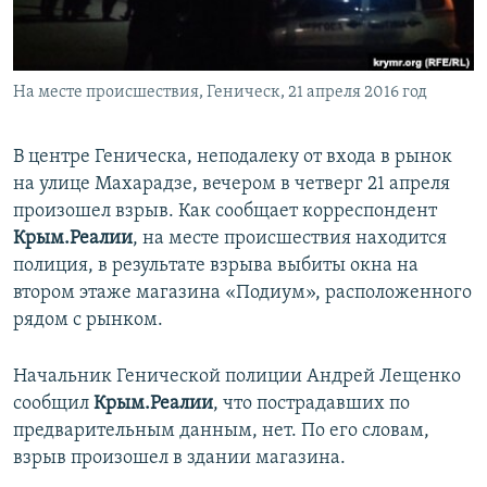
ПРИСОЕДИНЯЙТЕСЬ!
ПОБЕДИТЕЛЕЙ НЕ СУДЯТ?
КРЫМ.НЕПОКОРЕННЫЙ
На месте происшествия, Геническ, 21 апреля 2016 год
ELIFBE
УКРАИНСКАЯ ПРОБЛЕМА КРЫМА
В центре Геническа, неподалеку от входа в рынок
Все сайты RFE/RL
на улице Махарадзе, вечером в четверг 21 апреля
произошел взрыв. Как сообщает корреспондент
Крым.Реалии
, на месте происшествия находится
полиция, в результате взрыва выбиты окна на
втором этаже магазина «Подиум», расположенного
рядом с рынком.
Начальник Генической полиции Андрей Лещенко
сообщил
Крым.Реалии
, что пострадавших по
предварительным данным, нет. По его словам,
взрыв произошел в здании магазина.