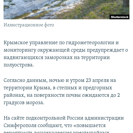
ПРИСОЕДИНЯЙТЕСЬ!
ПОБЕДИТЕЛЕЙ НЕ СУДЯТ?
КРЫМ.НЕПОКОРЕННЫЙ
Иллюстрационное фото
ELIFBE
УКРАИНСКАЯ ПРОБЛЕМА КРЫМА
Крымское управление по гидрометеорологии и
Все сайты RFE/RL
мониторингу окружающей среды предупреждает о
надвигающихся заморозках на территории
полуострова.
Согласно данным, ночью и утром 23 апреля на
территории Крыма, в степных и предгорных
районах, на поверхности почвы ожидаются до 2
градусов мороза.
На сайте подконтрольной России администрации
Симферополя сообщают, что «повышается