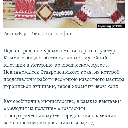
ПРИСОЕДИНЯЙТЕСЬ!
ПОБЕДИТЕЛЕЙ НЕ СУДЯТ?
КРЫМ.НЕПОКОРЕННЫЙ
ELIFBE
Работы Веры Роик, архивное фото
УКРАИНСКАЯ ПРОБЛЕМА КРЫМА
Все сайты RFE/RL
Подконтрольное Кремлю министерство культуры
Крыма сообщает об открытии межмузейной
выставки в Историко-краеведческом музее г.
Невинномысск Ставропольского края, на которой
представлены работы всемирно известного мастера
украинской вышивки, героя Украины Веры Роик.
Как сообщили в министерстве, в рамках выставки
«Мелодия на полотне» «Крымский
этнографический музей» представил коллекцию
восточнославянской вышивки и одежды.