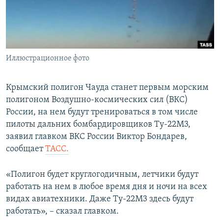
ПРИСОЕДИНЯЙТЕСЬ!
ПОБЕДИТЕЛЕЙ НЕ СУДЯТ?
КРЫМ.НЕПОКОРЕННЫЙ
ELIFBE
Иллюстрационное фото
УКРАИНСКАЯ ПРОБЛЕМА КРЫМА
Все сайты RFE/RL
Крымский полигон Чауда станет первым морским
полигоном Воздушно-космических сил (ВКС)
России, на нем будут тренироваться в том числе
пилоты дальних бомбардировщиков Ту-22М3,
заявил главком ВКС России Виктор Бондарев,
сообщает
ТАСС.
«Полигон будет круглогодичным, летчики будут
работать на нем в любое время дня и ночи на всех
видах авиатехники. Даже Ту-22М3 здесь будут
работать», – сказал главком.