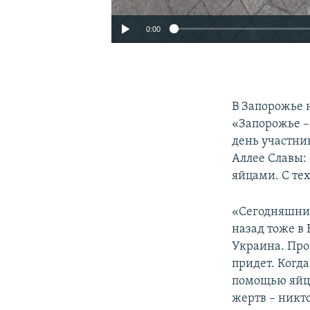
0:00
В Запорожье 
«Запорожье – 
день участни
Аллее Славы:
яйцами. С те
«Сегодняшний
назад тоже в 
Украина. Про
придет. Когда
помощью яйца
жертв – никто