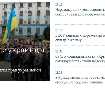
17:10
Израиль решил восстановить 
сектора Газы до разоружени
15:10
В ВСУ заявили о поражении 
склада в Крыму
где украинцы
13:33
Сайт и социальные сети «Кр
солидарности» стали недост
щиты прав украинской
11:18
В Крыму снова снизят объем
свободной продажи топлива