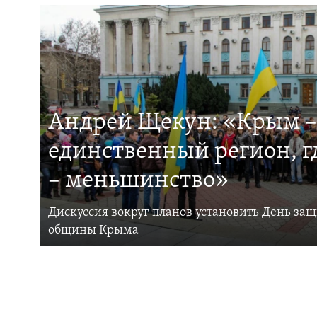
Андрей Щекун: «Крым –
единственный регион, 
– меньшинство»
Дискуссия вокруг планов установить День за
общины Крыма