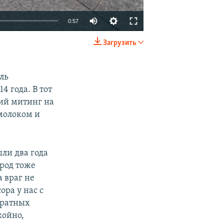
0:57
Загрузить
EMBED
SHARE
ль
4 года. В тот
ий митинг на
молоком и
ли два года
ород тоже
 враг не
ора у нас с
вратных
койно,