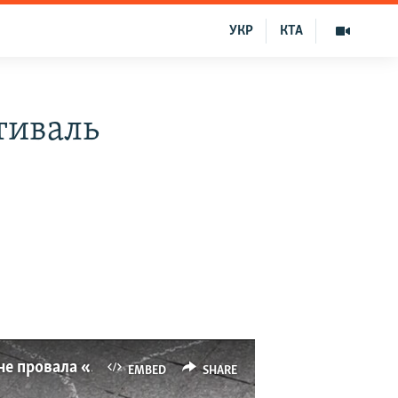
УКР
КТА
тиваль
Девочкам удалось остановить агрессора яйцом – организатор фестиваля к годовщине провала «русской весны» в Запорожье (видео)
EMBED
SHARE