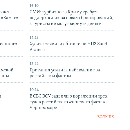
16:10
часть
СМИ: турбизнес в Крыму требует
я «Хамас»
поддержки из-за обвала бронирований,
а туристы не могут вернуть деньги
14:15
военного
Хуситы заявили об атаке на НПЗ Saudi
Aramco
12:22
ымской
Британия усилила наблюдение за
упны
российским флотом
10:14
ы
В СБС ВСУ заявили о поражении трех
судов российского «теневого флота» в
Черном море
БОЛЬШЕ