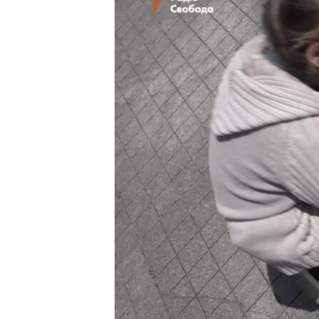
ПОБЕДИТЕЛЕЙ НЕ СУДЯТ?
КРЫМ.НЕПОКОРЕННЫЙ
ELIFBE
УКРАИНСКАЯ ПРОБЛЕМА КРЫМА