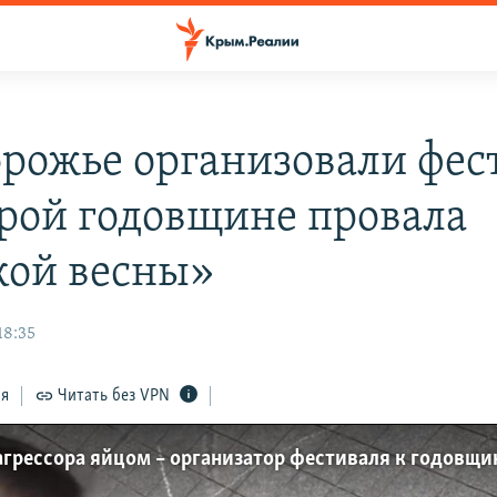
орожье организовали фес
орой годовщине провала
кой весны»
18:35
ся
Читать без VPN