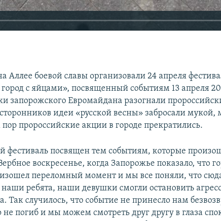
на Аллее боевой славы организовали 24 апреля фестива
город с яйцами», посвященный событиям 13 апреля 201
ки запорожского Евромайдана разогнали пророссийск
 сторонников идеи «русской весны» забросали мукой, 
х пор пророссийские акции в городе прекратились.
 фестиваль посвящен тем событиям, которые произош
Вербное воскресенье, когда Запорожье показало, что г
изошел переломный момент и мы все поняли, что сюда
 наши ребята, наши девушки смогли остановить агресс
. Так случилось, что событие не принесло нам безвоз
 не погиб и мы можем смотреть друг другу в глаза спо