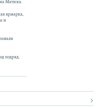
ина Матюха.
кая ярмарка,
ы и
изовали
од подряд.