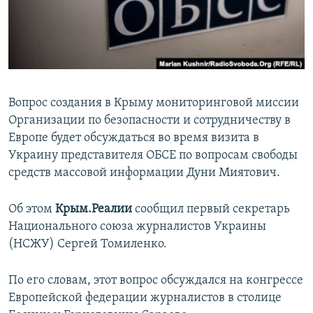
ПРИСОЕДИНЯЙТЕСЬ!
ПОБЕДИТЕЛЕЙ НЕ СУДЯТ?
КРЫМ.НЕПОКОРЕННЫЙ
ELIFBE
УКРАИНСКАЯ ПРОБЛЕМА КРЫМА
Вопрос создания в Крыму мониторинговой миссии
Все сайты RFE/RL
Организации по безопасности и сотрудничеству в
Европе будет обсуждаться во время визита в
Украину представителя ОБСЕ по вопросам свободы
средств массовой информации Дуни Миятович.
Об этом
Крым.Реалии
сообщил первый секретарь
Национального союза журналистов Украины
(НСЖУ) Сергей Томиленко.
По его словам, этот вопрос обсуждался на конгрессе
Европейской федерации журналистов в столице