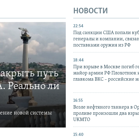
НОВОСТИ
22:54
Под санкции США попали ку
генералы и компании, связа
поставками оружия из РФ
18:44
При взрыве в Москве погиб г
закрыть путь
майор армии РФ Плохотнюк и
главкома ВКС – российские 
. Реально ли
16:55
Возле нефтяного танкера в 
ление новой системы
проливе произошли два взры
UKMTO
15:40