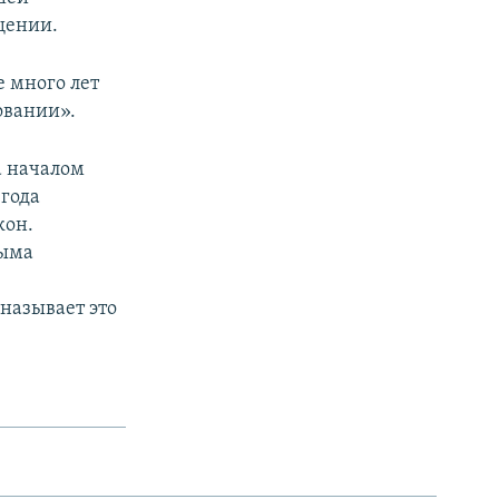
бщении.
е много лет
овании».
а началом
 года
кон.
рыма
называет это