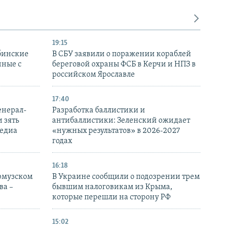
19:15
бинские
В СБУ заявили о поражении кораблей
нные с
береговой охраны ФСБ в Керчи и НПЗ в
российском Ярославле
17:40
енерал-
Разработка баллистики и
 зять
антибаллистики: Зеленский ожидает
медиа
«нужных результатов» в 2026-2027
годах
16:18
Ормузском
В Украине сообщили о подозрении трем
ва –
бывшим налоговикам из Крыма,
которые перешли на сторону РФ
15:02