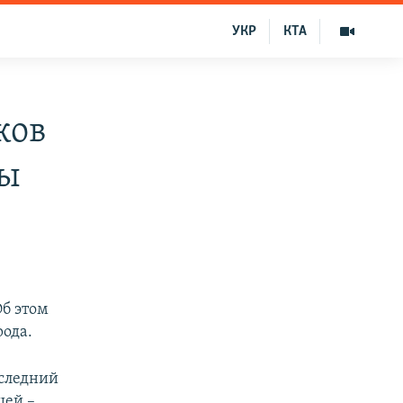
УКР
КТА
ков
ры
Об этом
ода.
оследний
шей –