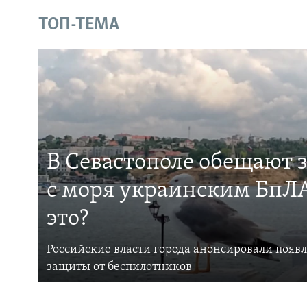
ТОП-ТЕМА
В Севастополе обещают 
с моря украинским БпЛА
это?
Российские власти города анонсировали появ
защиты от беспилотников