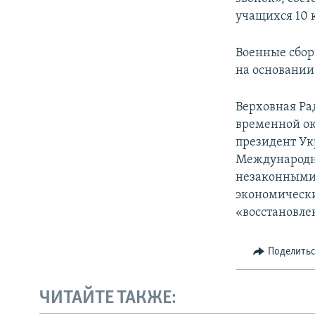
ПОБЕДИТЕЛЕЙ НЕ СУДЯТ?
учащихся 10 к
КРЫМ.НЕПОКОРЕННЫЙ
Военные сбор
ELIFBE
на основании
УКРАИНСКАЯ ПРОБЛЕМА КРЫМА
Верховная Ра
временной ок
президент Ук
Международн
незаконными 
экономически
«восстановле
Поделить
ЧИТАЙТЕ ТАКЖЕ: