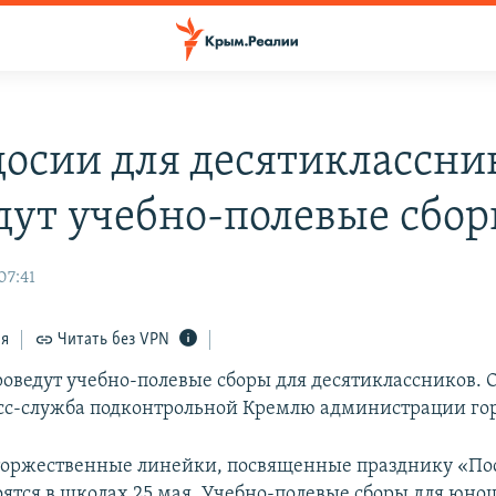
досии для десятиклассни
дут учебно-полевые сбо
07:41
ся
Читать без VPN
роведут учебно-полевые сборы для десятиклассников. 
сс-служба подконтрольной Кремлю администрации гор
 торжественные линейки, посвященные празднику «П
тоятся в школах 25 мая. Учебно-полевые сборы для юно