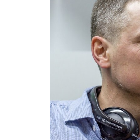
ПОБЕДИТЕЛЕЙ НЕ СУДЯТ?
КРЫМ.НЕПОКОРЕННЫЙ
ELIFBE
УКРАИНСКАЯ ПРОБЛЕМА КРЫМА