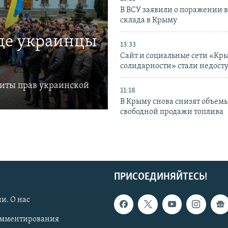
В ВСУ заявили о поражении 
склада в Крыму
где украинцы
13:33
Сайт и социальные сети «Кр
солидарности» стали недост
щиты прав украинской
11:18
В Крыму снова снизят объем
свободной продажи топлива
ПРИСОЕДИНЯЙТЕСЬ!
и. О нас
омментирования