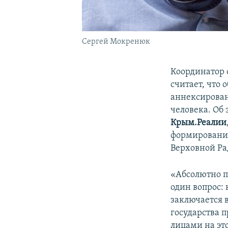
Сергей Мокренюк
Координатор
считает, что
аннексирован
человека. Об
Крым.Реалии
формирования
Верховной Ра
«Абсолютно п
один вопрос:
заключается 
государства 
лицами на эт