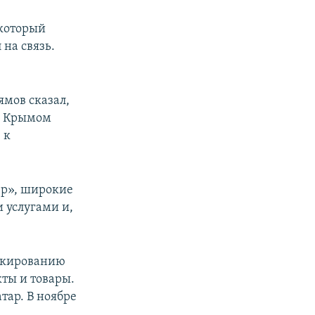
 который
на связь.
ямов сказал,
с Крымом
 к
ер», широкие
 услугами и,
локированию
кты и товары.
ар. В ноябре