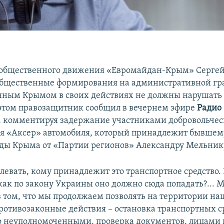
 общественного движения «Евромайдан-Крым» Серге
 общественные формирования на административной гр
ным Крымом в своих действиях не должны нарушать
 этом правозащитник сообщил в вечернем эфире
Радио
, комментируя задержание участниками добровольчес
 «Аксер» автомобиля, который принадлежит бывшему
ды Крыма от «Партии регионов» Александру Мельник
левать, кому принадлежит это транспортное средство. 
 как по закону Украины оно должно сюда попадать?... 
в том, что мы продолжаем позволять на территории на
противозаконные действия – остановка транспортных с
о неуполномоченными, проверка документов, лицами 