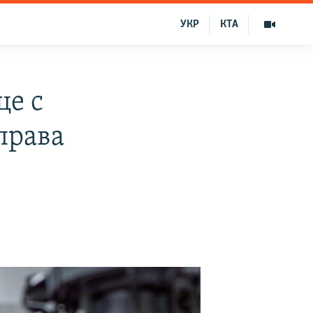
УКР
КТА
е с
права