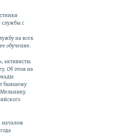
астники
 службы с
ужбу на всех
ее обучение.
», активисты
y. Об этом на
локады
ит бывшему
 Мельнику.
сийского
а началом
 года