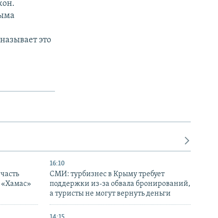
кон.
рыма
называет это
16:10
часть
СМИ: турбизнес в Крыму требует
я «Хамас»
поддержки из-за обвала бронирований,
а туристы не могут вернуть деньги
14:15