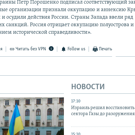
раины Петр Порошенко подписал соответствующий за
ые организации признали оккупацию и аннексию К
и осудили действия России. Страны Запада ввели ряд
х санкций. Россия отрицает оккупацию полуострова и 
нием исторической справедливости».
ся
Читать без VPN
Follow us
Печать
НОВОСТИ
17:10
Израиль решил восстановить 
сектора Газы до разоружени
15:10