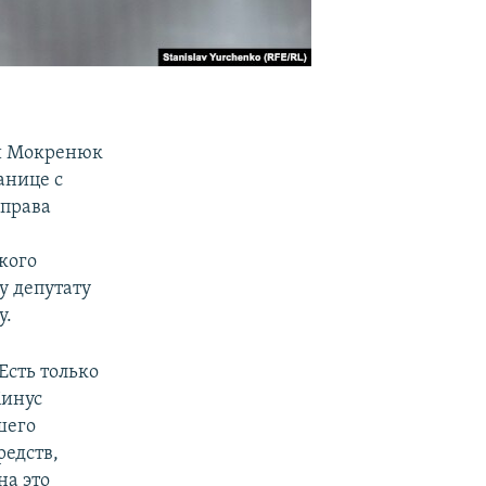
й Мокренюк
анице с
 права
кого
 депутату
у.
Есть только
Минус
шего
редств,
на это