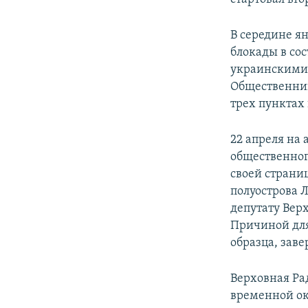
В середине я
блокады в со
украинскими 
Общественник
трех пунктах
22 апреля на
общественног
своей страни
полуострова 
депутату Вер
Причиной для
образца, заве
Верховная Ра
временной ок