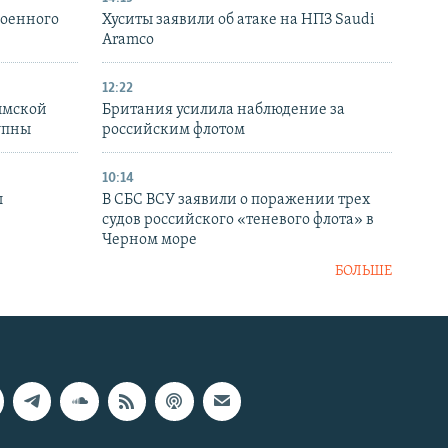
военного
Хуситы заявили об атаке на НПЗ Saudi
Aramco
12:22
ымской
Британия усилила наблюдение за
упны
российским флотом
10:14
ы
В СБС ВСУ заявили о поражении трех
судов российского «теневого флота» в
Черном море
БОЛЬШЕ