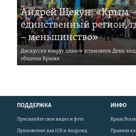
Андрей Щекун: «Крым –
единственный регион, 
– меньшинство»
Дискуссия вокруг планов установить День за
общины Крыма
ПОДДЕРЖКА
ИНФО
Українською
Присылайте свои видео и фото
Крым.Реали
Qırımtatar
Приложение для iOS и Андроид
Правила к