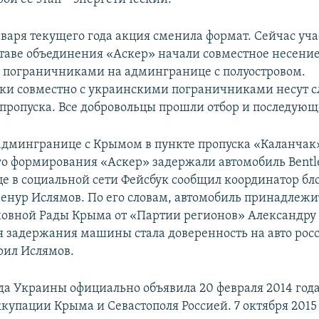
нваря текущего года акция сменила формат. Сейчас уч
ставе объединения «Аскер» начали совместное несение
пограничниками на админгранице с полуостровом.
и совместно с украинскими пограничниками несут сл
 пропуска. Все добровольцы прошли отбор и последующ
 админгранице с Крымом в пункте пропуска «Каланчак
о формирования «Аскер» задержали автомобиль Bentle
це в социальной сети Фейсбук сообщил координатор б
Ленур Ислямов. По его словам, автомобиль принадлеж
ховной Рады Крыма от «Партии регионов» Александру
 задержания машины стала доверенность на авто рос
рил Ислямов.
да Украины официально объявила 20 февраля 2014 год
купации Крыма и Севастополя Россией. 7 октября 2015