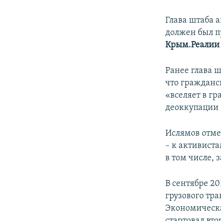
Глава штаба 
должен был п
Крым.Реалии
Ранее глава 
что гражданс
«вселяет в г
деоккупации
Ислямов отме
– к активист
в том числе,
В сентябре 2
грузового тр
Экономическа
стартовал вто