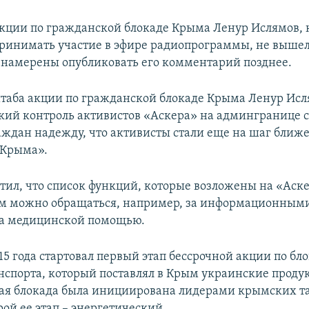
акции по гражданской блокаде Крыма Ленур Ислямов,
ринимать участие в эфире радиопрограммы, не вышел 
намерены опубликовать его комментарий позднее.
штаба акции по гражданской блокаде Крыма Ленур Исл
кий контроль активистов «Аскера» на админгранице 
раждан надежду, что активисты стали еще на шаг ближе
 Крыма».
тил, что список функций, которые возложены на «Аск
ам можно обращаться, например, за информационными
 за медицинской помощью.
015 года стартовал первый этап бессрочной акции по б
анспорта, который поставлял в Крым украинские проду
я блокада была инициирована лидерами крымских тат
рой ее этап – энергетический.