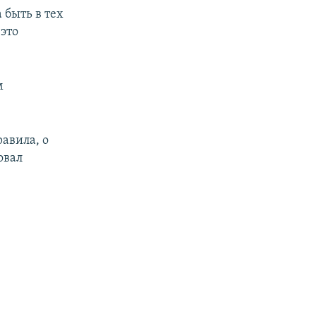
 быть в тех
 это
м
авила, о
овал