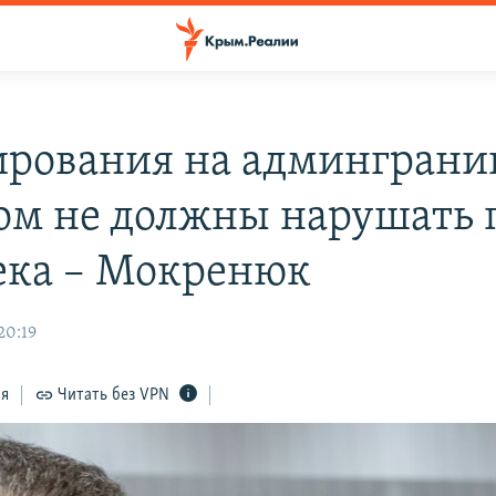
рования на админграниц
м не должны нарушать 
ека – Мокренюк
20:19
ся
Читать без VPN