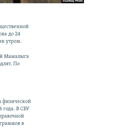
бщественной
ва до 24
ик утром.
ей Мамалыга
одлят. По
м физической
6 года. В СБУ
аправочной
граммов в