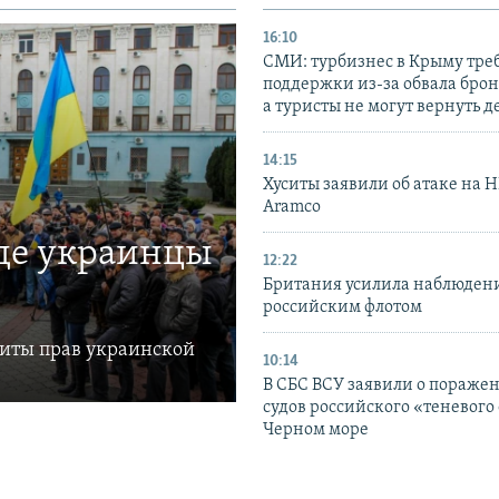
16:10
СМИ: турбизнес в Крыму тре
поддержки из-за обвала бро
а туристы не могут вернуть д
14:15
Хуситы заявили об атаке на 
Aramco
где украинцы
12:22
Британия усилила наблюдени
российским флотом
щиты прав украинской
10:14
В СБС ВСУ заявили о пораже
судов российского «теневого 
Черном море