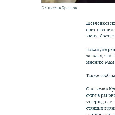
Станислав Краснов
Шевченковски
организации 
июня. Соотве
Накануне реш
заявлял, что 
мнению Мамал
Также сообщал
Станислав Кр
силы в районе
утверждают, 
станции гран
тротиловом э