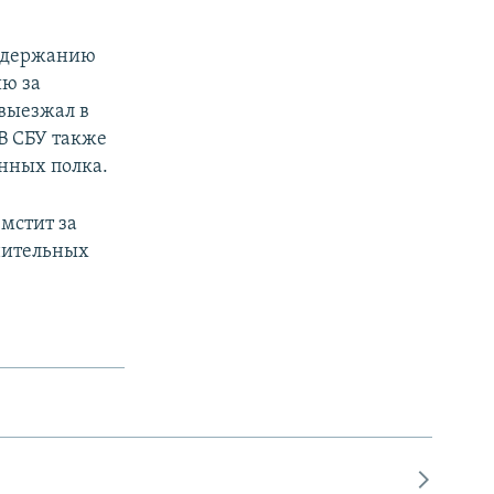
задержанию
ю за
 выезжал в
 В СБУ также
енных полка.
 мстит за
нительных