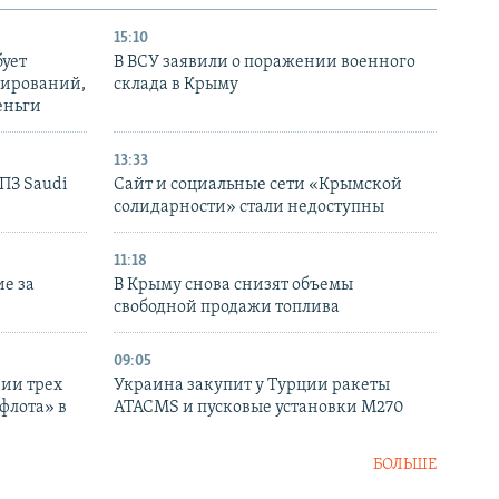
15:10
бует
В ВСУ заявили о поражении военного
нирований,
склада в Крыму
еньги
13:33
НПЗ Saudi
Сайт и социальные сети «Крымской
солидарности» стали недоступны
11:18
е за
В Крыму снова снизят объемы
свободной продажи топлива
09:05
нии трех
Украина закупит у Турции ракеты
флота» в
ATACMS и пусковые установки M270
БОЛЬШЕ