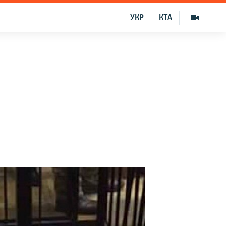
УКР
КТА