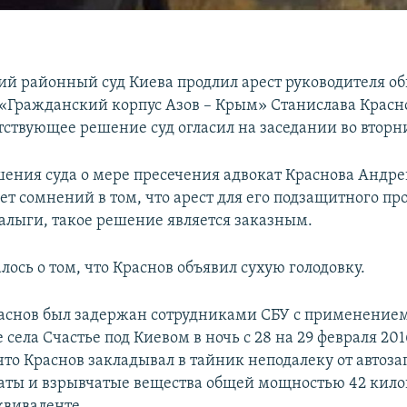
й районный суд Киева продлил арест руководителя о
«Гражданский корпус Азов – Крым» Станислава Красно
тствующее решение суд огласил на заседании во вторн
ения суда о мере пресечения адвокат Краснова Андр
нет сомнений в том, что арест для его подзащитного пр
ыги, такое решение является заказным.
ось о том, что Краснов объявил сухую голодовку.
аснов был задержан сотрудниками СБУ с применение
 села Счастье под Киевом в ночь с 28 на 29 февраля 201
что Краснов закладывал в тайник неподалеку от автоз
аты и взрывчатые вещества общей мощностью 42 кило
квиваленте.