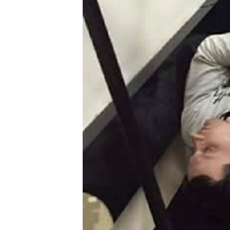
ПОБЕДИТЕЛЕЙ НЕ СУДЯТ?
КРЫМ.НЕПОКОРЕННЫЙ
ELIFBE
УКРАИНСКАЯ ПРОБЛЕМА КРЫМА