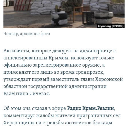
ПРИСОЕДИНЯЙТЕСЬ!
ПОБЕДИТЕЛЕЙ НЕ СУДЯТ?
КРЫМ.НЕПОКОРЕННЫЙ
ELIFBE
Чонгар, архивное фото
УКРАИНСКАЯ ПРОБЛЕМА КРЫМА
Все сайты RFE/RL
Активисты, которые дежурят на админгрнице с
аннексированным Крымом, используют только
официально зарегистрированное оружие, а
применяют его лишь во время тренировок,
утверждает первый заместитель главы Херсонской
областной государственной администрации
Валентина Сичевая.
Об этом она сказал в эфире
Радио Крым.Реалии
,
комментируя жалобы жителей приграничных сел
Херсонщины на стрельбы активистов блокады