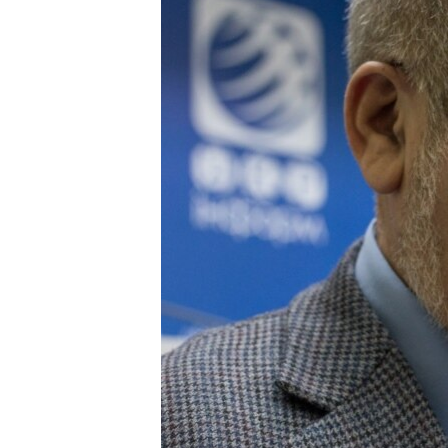
ПОБЕДИТЕЛЕЙ НЕ СУДЯТ?
КРЫМ.НЕПОКОРЕННЫЙ
ELIFBE
УКРАИНСКАЯ ПРОБЛЕМА КРЫМА