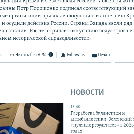
купации Крыма и Севастополя Россией. 7 октября 2015
раины Петр Порошенко подписал соответствующий за
ые организации признали оккупацию и аннексию К
и осудили действия России. Страны Запада ввели ряд
х санкций. Россия отрицает оккупацию полуострова и 
нием исторической справедливости».
ся
Читать без VPN
Follow us
Печать
НОВОСТИ
17:40
Разработка баллистики и
антибаллистики: Зеленский
«нужных результатов» в 2026
годах