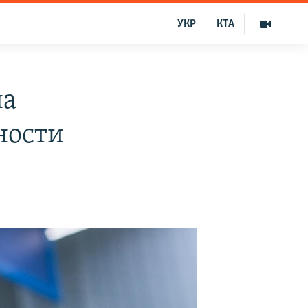
УКР
КТА
на
ности