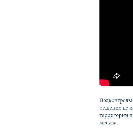
Подконтрольн
решение по и
территории п
месяца.