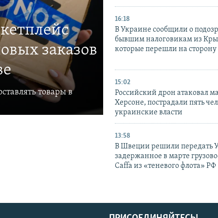
16:18
ркетплейс
В Украине сообщили о подоз
бывшим налоговикам из Кры
овых заказов
которые перешли на сторону
ве
15:02
ставлять товары в
Российский дрон атаковал м
Херсоне, пострадали пять чел
украинские власти
13:58
В Швеции решили передать 
задержанное в марте грузово
Caffa из «теневого флота» РФ