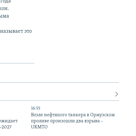
 года
кон.
рыма
называет это
16:55
Возле нефтяного танкера в Ормузском
 ожидает
проливе произошли два взрыва –
-2027
UKMTO