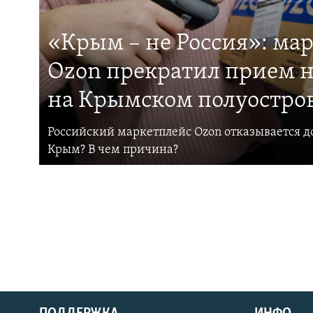
«Крым – не Россия»: ма
Ozon прекратил прием н
на Крымском полуостро
Российский маркетплейс Ozon отказывается до
Крым? В чем причина?