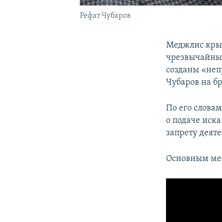
Рефат Чубаров
Меджлис крым
чрезвычайный
созданы «неп
Чубаров на бр
По его словам
о подаче иск
запрету деят
Основным мес