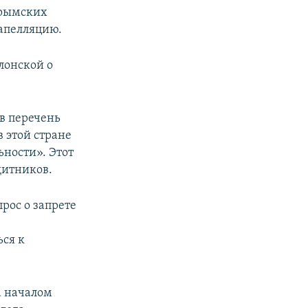
крымских
 апелляцию.
лонской о
в перечень
 этой стране
ьности». Этот
щитников.
рос о запрете
ся к
а началом