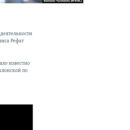
 деятельности
лиса Рефат
тало известно
клонской по