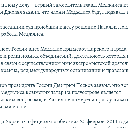
данному делу – первый заместитель главы Меджлиса 
н Джелял заявил, что члены Меджлиса будут подавать
 заседании суд приобщил к делу решение Натальи Пок
 работы Меджлиса.
нюст России внес Меджлис крымскотатарского народа 
 и религиозных объединений, деятельность которых в
«в связи с осуществлением ими экстремистской деятел
Украина, ряд международных организаций и правоза
арь президента России Дмитрий Песков заявил, что воп
 Меджлиса крымских татар на полуострове является
йским вопросом», и Россия не намерена прислушивать
иям» извне.
да Украины официально объявила 20 февраля 2014 год