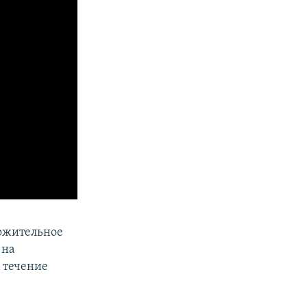
ложительное
 на
 течение