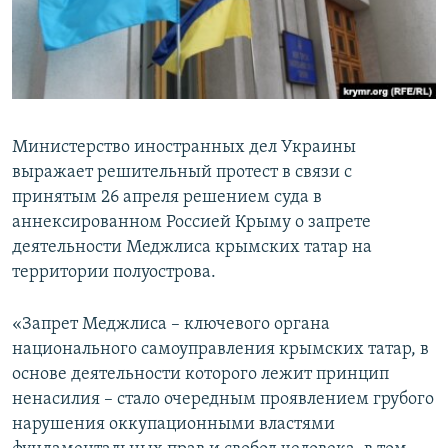
ПРИСОЕДИНЯЙТЕСЬ!
ПОБЕДИТЕЛЕЙ НЕ СУДЯТ?
КРЫМ.НЕПОКОРЕННЫЙ
ELIFBE
УКРАИНСКАЯ ПРОБЛЕМА КРЫМА
Министерство иностранных дел Украины
Все сайты RFE/RL
выражает решительный протест в связи с
принятым 26 апреля решением суда в
аннексированном Россией Крыму о запрете
деятельности Меджлиса крымских татар на
территории полуострова.
«Запрет Меджлиса – ключевого органа
национального самоуправления крымских татар, в
основе деятельности которого лежит принцип
ненасилия – стало очередным проявлением грубого
нарушения оккупационными властями