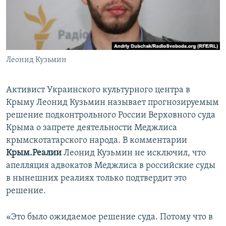
ПРИСОЕДИНЯЙТЕСЬ!
ПОБЕДИТЕЛЕЙ НЕ СУДЯТ?
КРЫМ.НЕПОКОРЕННЫЙ
ELIFBE
Леонид Кузьмин
УКРАИНСКАЯ ПРОБЛЕМА КРЫМА
Все сайты RFE/RL
Активист Украинского культурного центра в
Крыму Леонид Кузьмин называет прогнозируемым
решение подконтрольного России Верховного суда
Крыма о запрете деятельности Меджлиса
крымскотатарского народа. В комментарии
Крым.Реалии
Леонид Кузьмин не исключил, что
апелляция адвокатов Меджлиса в российские суды
в нынешних реалиях только подтвердит это
решение.
«Это было ожидаемое решение суда. Потому что в