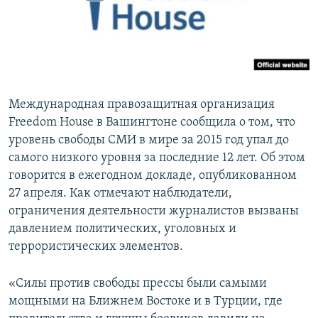
ПРИСОЕДИНЯЙТЕСЬ!
ПОБЕДИТЕЛЕЙ НЕ СУДЯТ?
КРЫМ.НЕПОКОРЕННЫЙ
ELIFBE
УКРАИНСКАЯ ПРОБЛЕМА КРЫМА
Международная правозащитная организация
Все сайты RFE/RL
Freedom House в Вашингтоне сообщила о том, что
уровень свободы СМИ в мире за 2015 год упал до
самого низкого уровня за последние 12 лет. Об этом
говорится в ежегодном докладе, опубликованном
27 апреля. Как отмечают наблюдатели,
ограничения деятельности журналистов вызваны
давлением политических, уголовных и
террористических элементов.
«Силы против свободы прессы были самыми
мощными на Ближнем Востоке и в Турции, где