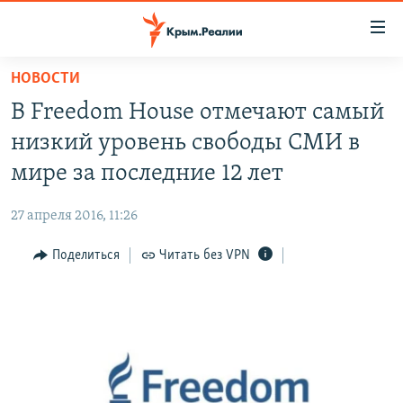
Доступность
ссылки
Вернуться
НОВОСТИ
к
НОВОСТИ
В Freedom House отмечают самый
основному
СПЕЦПРОЕКТЫ
содержанию
низкий уровень свободы СМИ в
ВОДА
Вернутся
ГРУЗ 200
мире за последние 12 лет
к
ИСТОРИЯ
КАРТА ВОЕННЫХ ОБЪЕКТОВ КРЫМА
главной
27 апреля 2016, 11:26
ЕЩЕ
11 ЛЕТ ОККУПАЦИИ КРЫМА. 11 ИСТОРИЙ СОПРОТИВЛЕНИЯ
навигации
Вернутся
Поделиться
Читать без VPN
РАДІО СВОБОДА
ИНТЕРАКТИВ
к
КАК ОБОЙТИ БЛОКИРОВКУ
ИНФОГРАФИКА
поиску
ТЕЛЕПРОЕКТ КРЫМ.РЕАЛИИ
Українською
СОВЕТЫ ПРАВОЗАЩИТНИКОВ
Qırımtatar
ПРОПАВШИЕ БЕЗ ВЕСТИ