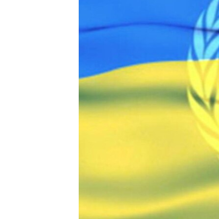
ПОБЕДИТЕЛЕЙ НЕ СУДЯТ?
КРЫМ.НЕПОКОРЕННЫЙ
ELIFBE
УКРАИНСКАЯ ПРОБЛЕМА КРЫМА