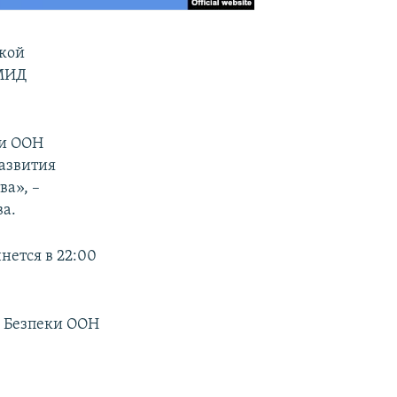
ской
 МИД
ти ООН
развития
ва», –
а.
нется в 22:00
ди Безпеки ООН