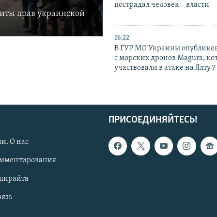
пострадал человек – власти
щиты прав украинской
16:22
В ГУР МО Украины опублико
с морских дронов Magura, ко
участвовали в атаке на Ялту 7
ПРИСОЕДИНЯЙТЕСЬ!
и. О нас
омментирования
опирайта
вязь