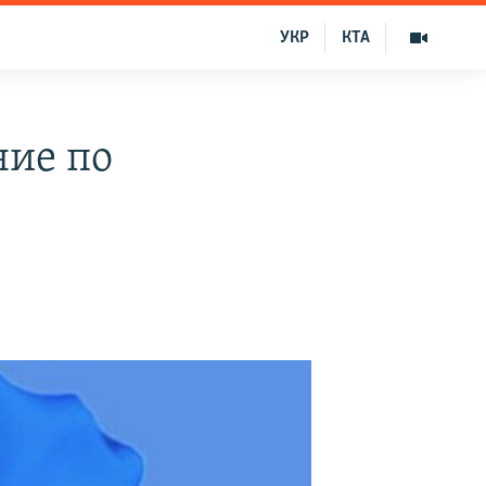
УКР
КТА
ние по