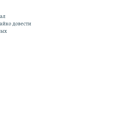
ал
айко довести
ных
е