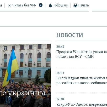
ся
Читать без VPN
Follow us
Печать
НОВОСТИ
20:41
Продажи Wildberries упали н
после атак ВСУ – СМИ
18:53
В Керчи дрон упал на жилой 
российские власти сообщают
где украинцы
17:28
Удар РФ по Одессе: поврежде