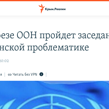
безе ООН пройдет заседа
нской проблематике
 20:02
ся
Читать без VPN