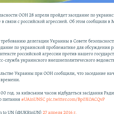
опасности ООН 28 апреля пройдет заседание по украин
 в связи с российской агрессией. Об этом сообщили в
о требованию делегации Украины в Совете безопаснос
седание по украинской проблематике для обсуждения 
нтексте российской агрессии против нашего государст
сс-служба украинского внешнеполитического ведомств
ельстве Украины при ООН сообщили, что заседание нач
 времени.
2:00 год. за київським часом відбудеться засідання Ра
го питання
#UAinUNSC
pic.twitter.com/Bp0XOACQvP
n to UN (@UKRinUN)
27 апреля 2016 г.