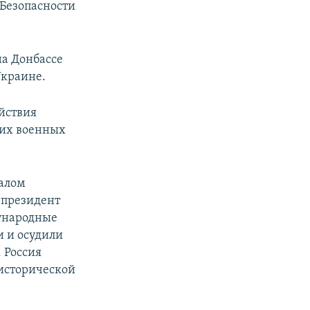
 Безопасности
на Донбассе
Украине.
ействия
ких военных
чалом
 президент
ународные
 и осудили
 Россия
 исторической