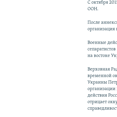
С октября 20
ООН.
После аннекс
организация 
Военные дейс
сепаратистов
на востоке Ук
Верховная Ра
временной ок
Украины Пет
организации
действия Рос
отрицает окк
справедливос