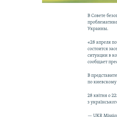
В Совете без
проблематике
Украины.
«28 апреля п
состоится за
ситуации в ко
сообщает пре
В представит
по киевскому
28 квітня о 2
з українсько
— UKR Missio