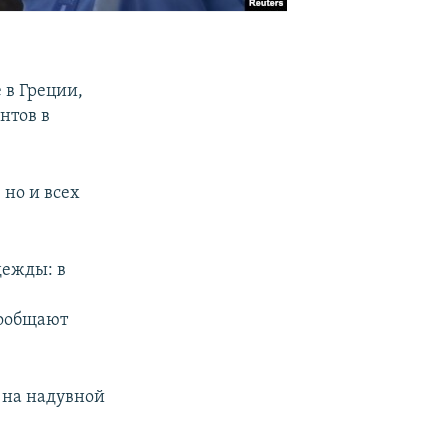
 в Греции,
нтов в
 но и всех
дежды: в
я
сообщают
 на надувной