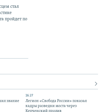
сцем стал
астике
та пройдет по
16:27
чил звание
Легион «Свобода России» показал
кадры разведки моста через
Керченский пролив