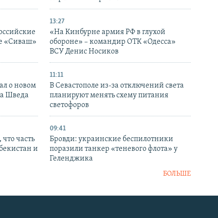
13:27
оссийские
«На Кинбурне армия РФ в глухой
ке «Сиваш»
обороне» – командир ОТК «Одесса»
ВСУ Денис Носиков
11:11
ал о новом
В Севастополе из-за отключений света
ка Шведа
планируют менять схему питания
светофоров
09:41
 что часть
Бровди: украинские беспилотники
збекистан и
поразили танкер «теневого флота» у
Геленджика
БОЛЬШЕ