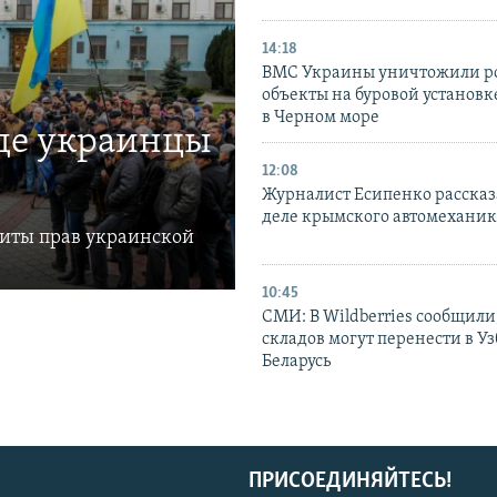
14:18
ВМС Украины уничтожили р
объекты на буровой установ
в Черном море
где украинцы
12:08
Журналист Есипенко рассказ
деле крымского автомехани
щиты прав украинской
10:45
СМИ: В Wildberries сообщили,
складов могут перенести в У
Беларусь
ПРИСОЕДИНЯЙТЕСЬ!