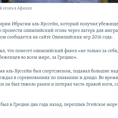
 огонь в Афинах
ирии Ибрагим аль-Хуссейн, который получил убежище
о пронести олимпийский огонь через лагерь для мигра
том сообщается на сайте Олимпийских игр 2016 года.
ил, что понесет олимпийский факел «не только за себя,
беженцев во всем мире, за Грецию».
мя аль-Хуссейн был спортсменом, подавал большие на
еждал в соревнованиях по плаванию и дзюдо. Во врем
и он был тяжело ранен и потерял часть правой ноги, 
ыл в Грецию два года назад, переплыв Эгейское море