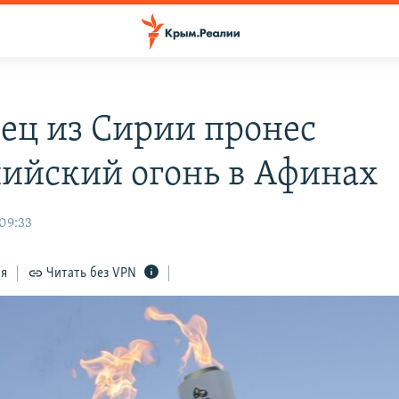
ец из Сирии пронес
ийский огонь в Афинах
 09:33
ся
Читать без VPN