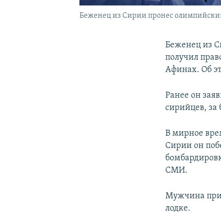
Беженец из Сирии пронес олимпийский
Беженец из С
получил прав
Афинах. Об э
Ранее он заяв
сирийцев, за 
В мирное вре
Сирии он поб
бомбардировк
СМИ.
Мужчина приб
лодке.