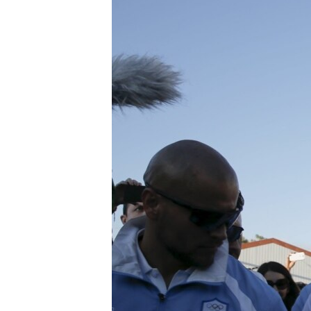
ПОБЕДИТЕЛЕЙ НЕ СУДЯТ?
КРЫМ.НЕПОКОРЕННЫЙ
ELIFBE
УКРАИНСКАЯ ПРОБЛЕМА КРЫМА