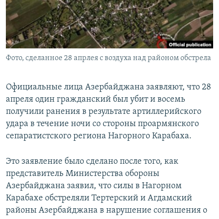
ПРИСОЕДИНЯЙТЕСЬ!
ПОБЕДИТЕЛЕЙ НЕ СУДЯТ?
КРЫМ.НЕПОКОРЕННЫЙ
ELIFBE
Фото, сделанное 28 апрлея с воздуха над районом обстрела
УКРАИНСКАЯ ПРОБЛЕМА КРЫМА
Все сайты RFE/RL
Официальные лица Азербайджана заявляют, что 28
апреля один гражданский был убит и восемь
получили ранения в результате артиллерийского
удара в течение ночи со стороны проармянского
сепаратистского региона Нагорного Карабаха.
Это заявление было сделано после того, как
представитель Министерства обороны
Азербайджана заявил, что силы в Нагорном
Карабахе обстреляли Тертерский и Агдамский
районы Азербайджана в нарушение соглашения о