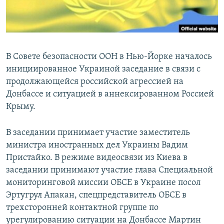
ПРИСОЕДИНЯЙТЕСЬ!
ПОБЕДИТЕЛЕЙ НЕ СУДЯТ?
КРЫМ.НЕПОКОРЕННЫЙ
ELIFBE
В Совете безопасности ООН в Нью-Йорке началось
УКРАИНСКАЯ ПРОБЛЕМА КРЫМА
инициированное Украиной заседание в связи с
Все сайты RFE/RL
продолжающейся российской агрессией на
Донбассе и ситуацией в аннексированном Россией
Крыму.
В заседании принимает участие заместитель
министра иностранных дел Украины Вадим
Пристайко. В режиме видеосвязи из Киева в
заседании принимают участие глава Специальной
мониторинговой миссии ОБСЕ в Украине посол
Эртугрул Апакан, спецпредставитель ОБСЕ в
трехсторонней контактной группе по
урегулированию ситуации на Донбассе Мартин