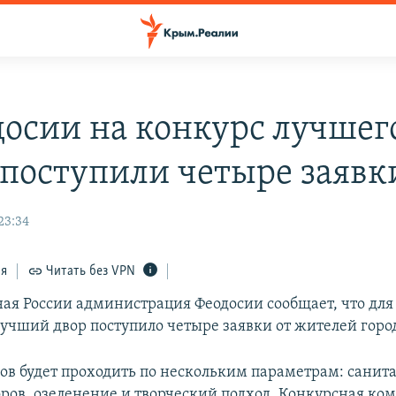
досии на конкурс лучшег
 поступили четыре заявк
23:34
ся
Читать без VPN
ая России администрация Феодосии сообщает, что для 
лучший двор поступило четыре заявки от жителей горо
ов будет проходить по нескольким параметрам: санит
оров, озеленение и творческий подход. Конкурсная ко