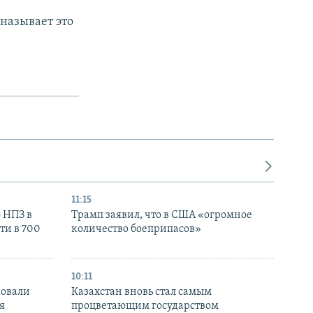
называет это
11:15
 НПЗ в
Трамп заявил, что в США «огромное
ти в 700
количество боеприпасов»
10:11
ковали
Казахстан вновь стал самым
я
процветающим государством