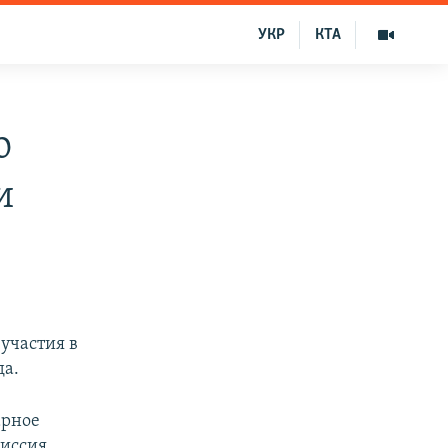
УКР
КТА
о
и
участия в
да.
арное
миссия