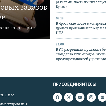
ракетами, часть из них запус
овых заказов
Крыма
ве
09:19
В Ярославле после массирова
ставлять товары в
дронов произошел пожар на
НПЗ
23:00
В РФ разрешили продавать б
стандарта 1990-х годов: эксп
предупреждают об угрозе зд
ПРИСОЕДИНЯЙТЕСЬ!
и. О нас
омментирования