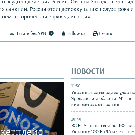
и осудили действия России. Страны Запада ввели ряд
х санкций. Россия отрицает оккупацию полуострова и 
нием исторической справедливости».
ся
Читать без VPN
Follow us
Печать
НОВОСТИ
11:50
Украина подтвердила удар по
Ярославской области РФ – поч
километрах от границы
10:40
ВС ВСУ: ночью войска РФ ата
ркетплейс
Украину 100 БпЛА и четырьм