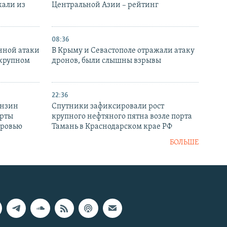
кали из
Центральной Азии – рейтинг
08:36
нной атаки
В Крыму и Севастополе отражали атаку
 крупном
дронов, были слышны взрывы
22:36
ензин
Спутники зафиксировали рост
ерты
крупного нефтяного пятна возле порта
оровью
Тамань в Краснодарском крае РФ
БОЛЬШЕ