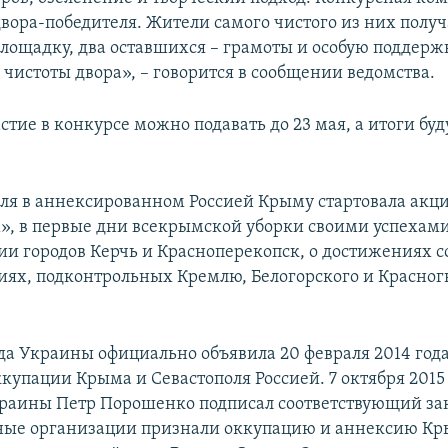
вора-победителя. Жители самого чистого из них получ
лощадку, два оставшихся – грамоты и особую поддерж
чистоты двора», – говорится в сообщении ведомства.
стие в конкурсе можно подавать до 23 мая, а итоги бу
еля в аннексированном Россией Крыму стартовала акц
, в первые дни всекрымской уборки своими успехам
и городов Керчь и Красноперекопск, о достижениях 
ях, подконтрольных Кремлю, Белогорского и Красног
да Украины официально объявила 20 февраля 2014 год
купации Крыма и Севастополя Россией. 7 октября 2015
раины Петр Порошенко подписал соответствующий за
ые организации признали оккупацию и аннексию К