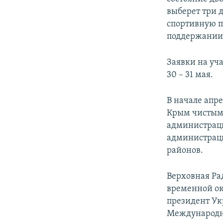
ПОБЕДИТЕЛЕЙ НЕ СУДЯТ?
выберет три д
КРЫМ.НЕПОКОРЕННЫЙ
спортивную п
поддержании 
ELIFBE
УКРАИНСКАЯ ПРОБЛЕМА КРЫМА
Заявки на уча
30 – 31 мая.
В начале апр
Крым чистым»
администраци
администраци
районов.
Верховная Ра
временной ок
президент Ук
Международн