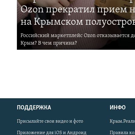
Ozon прекратил прием н
на Крымском полуостро
Российский маркетплейс Ozon отказывается до
Крым? В чем причина?
ПОДДЕРЖКА
ИНФО
Українською
Присылайте свои видео и фото
Крым.Реали
Qırımtatar
Приложение для iOS и Андроид
Правила к