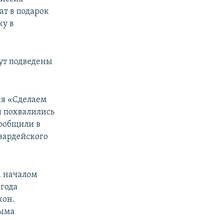
ат в подарок
ку в
дут подведены
ия «Сделаем
и похвалились
сообщили в
вардейского
а началом
 года
кон.
рыма