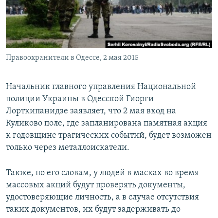
ПРИСОЕДИНЯЙТЕСЬ!
ПОБЕДИТЕЛЕЙ НЕ СУДЯТ?
КРЫМ.НЕПОКОРЕННЫЙ
ELIFBE
Правоохранители в Одессе, 2 мая 2015
УКРАИНСКАЯ ПРОБЛЕМА КРЫМА
Все сайты RFE/RL
Начальник главного управления Национальной
полиции Украины в Одесской Гиорги
Лорткипанидзе заявляет, что 2 мая вход на
Куликово поле, где запланирована памятная акция
к годовщине трагических событий, будет возможен
только через металлоискатели.
Также, по его словам, у людей в масках во время
массовых акций будут проверять документы,
удостоверяющие личность, а в случае отсутствия
таких документов, их будут задерживать до