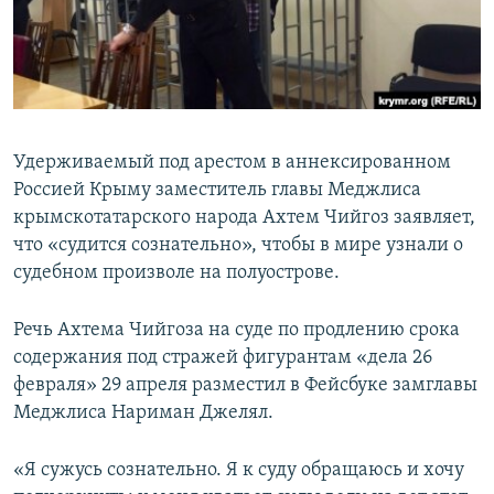
ПРИСОЕДИНЯЙТЕСЬ!
ПОБЕДИТЕЛЕЙ НЕ СУДЯТ?
КРЫМ.НЕПОКОРЕННЫЙ
ELIFBE
УКРАИНСКАЯ ПРОБЛЕМА КРЫМА
Удерживаемый под арестом в аннексированном
Все сайты RFE/RL
Россией Крыму заместитель главы Меджлиса
крымскотатарского народа Ахтем Чийгоз заявляет,
что «судится сознательно», чтобы в мире узнали о
судебном произволе на полуострове.
Речь Ахтема Чийгоза на суде по продлению срока
содержания под стражей фигурантам «дела 26
февраля» 29 апреля разместил в Фейсбуке замглавы
Меджлиса Нариман Джелял.
«Я сужусь сознательно. Я к суду обращаюсь и хочу