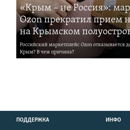
«Крым – не Россия»: ма
Ozon прекратил прием н
на Крымском полуостро
Российский маркетплейс Ozon отказывается до
Крым? В чем причина?
ПОДДЕРЖКА
ИНФО