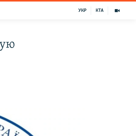
УКР
КТА
кую