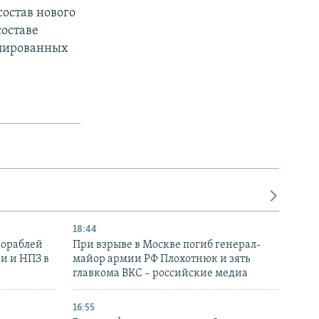
состав нового
составе
упированных
18:44
кораблей
При взрыве в Москве погиб генерал-
и и НПЗ в
майор армии РФ Плохотнюк и зять
главкома ВКС – российские медиа
16:55