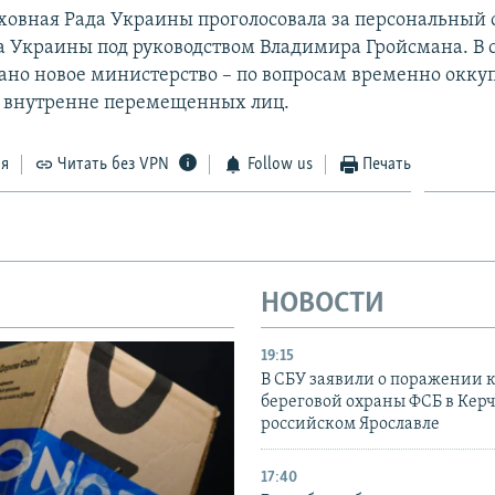
рховная Рада Украины проголосовала за персональный 
а Украины под руководством Владимира Гройсмана. В 
ано новое министерство – по вопросам временно окк
 внутренне перемещенных лиц.
ся
Читать без VPN
Follow us
Печать
НОВОСТИ
19:15
В СБУ заявили о поражении 
береговой охраны ФСБ в Керч
российском Ярославле
17:40