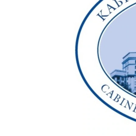
ПОБЕДИТЕЛЕЙ НЕ СУДЯТ?
КРЫМ.НЕПОКОРЕННЫЙ
ELIFBE
УКРАИНСКАЯ ПРОБЛЕМА КРЫМА