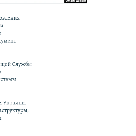
новления
ти
е
кумент
дущей Службы
а
истемы
ии Украины
аструктуры,
и