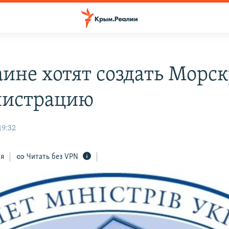
аине хотят создать Морс
нистрацию
19:32
ся
Читать без VPN