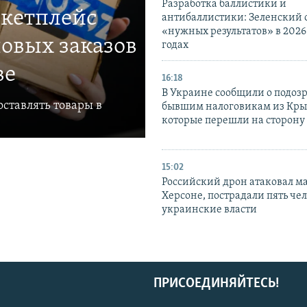
Разработка баллистики и
ркетплейс
антибаллистики: Зеленский
«нужных результатов» в 2026
овых заказов
годах
ве
16:18
В Украине сообщили о подоз
ставлять товары в
бывшим налоговикам из Кры
которые перешли на сторону
15:02
Российский дрон атаковал м
Херсоне, пострадали пять чел
украинские власти
ПРИСОЕДИНЯЙТЕСЬ!