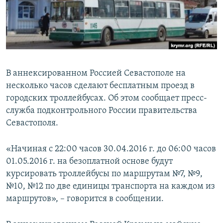
ПРИСОЕДИНЯЙТЕСЬ!
ПОБЕДИТЕЛЕЙ НЕ СУДЯТ?
КРЫМ.НЕПОКОРЕННЫЙ
ELIFBE
УКРАИНСКАЯ ПРОБЛЕМА КРЫМА
В аннексированном Россией Севастополе на
Все сайты RFE/RL
несколько часов сделают бесплатным проезд в
городских троллейбусах. Об этом сообщает пресс-
служба подконтрольного России правительства
Севастополя.
«Начиная с 22:00 часов 30.04.2016 г. до 06:00 часов
01.05.2016 г. на безоплатной основе будут
курсировать троллейбусы по маршрутам №7, №9,
№10, №12 по две единицы транспорта на каждом из
маршрутов», – говорится в сообщении.