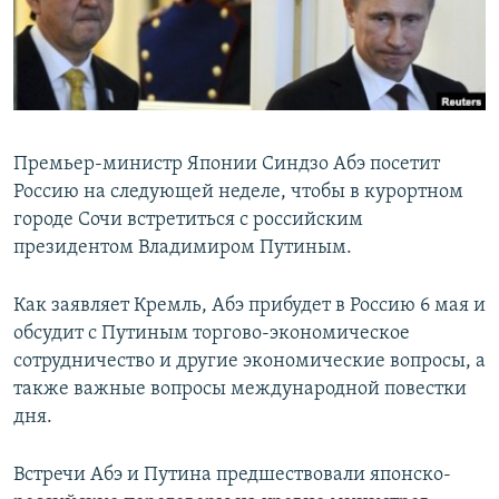
ПРИСОЕДИНЯЙТЕСЬ!
ПОБЕДИТЕЛЕЙ НЕ СУДЯТ?
КРЫМ.НЕПОКОРЕННЫЙ
ELIFBE
УКРАИНСКАЯ ПРОБЛЕМА КРЫМА
Премьер-министр Японии Синдзо Абэ посетит
Все сайты RFE/RL
Россию на следующей неделе, чтобы в курортном
городе Сочи встретиться с российским
президентом Владимиром Путиным.
Как заявляет Кремль, Абэ прибудет в Россию 6 мая и
обсудит с Путиным торгово-экономическое
сотрудничество и другие экономические вопросы, а
также важные вопросы международной повестки
дня.
Встречи Абэ и Путина предшествовали японско-