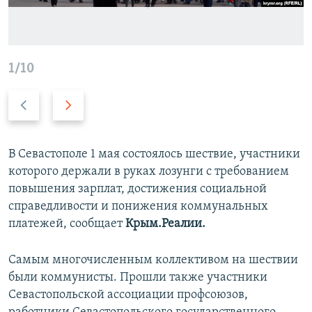
ПРИСОЕДИНЯЙТЕСЬ!
ПОБЕДИТЕЛЕЙ НЕ СУДЯТ?
КРЫМ.НЕПОКОРЕННЫЙ
ELIFBE
1/10
УКРАИНСКАЯ ПРОБЛЕМА КРЫМА
Предыдущий
Следующий
Все сайты RFE/RL
слайд
слайд
В Севастополе 1 мая состоялось шествие, участники
которого держали в руках лозунги с требованием
повышения зарплат, достижения социальной
справедливости и понижения коммунальных
платежей, сообщает
Крым.Реалии.
Самым многочисленным коллективом на шествии
были коммунисты. Прошли также участники
Севастопольской ассоциации профсоюзов,