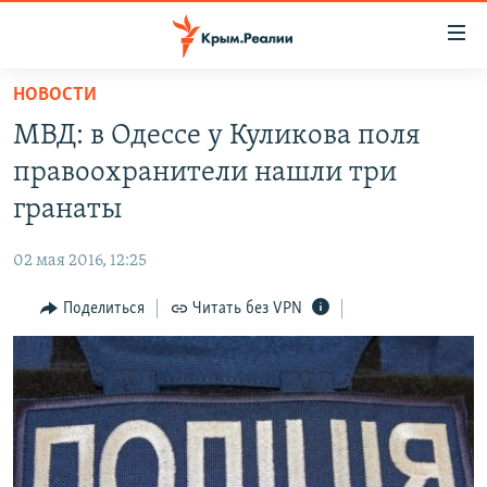
Доступность
ссылки
Вернуться
НОВОСТИ
к
НОВОСТИ
МВД: в Одессе у Куликова поля
основному
СПЕЦПРОЕКТЫ
содержанию
правоохранители нашли три
ВОДА
Вернутся
ГРУЗ 200
гранаты
к
ИСТОРИЯ
КАРТА ВОЕННЫХ ОБЪЕКТОВ КРЫМА
главной
02 мая 2016, 12:25
ЕЩЕ
11 ЛЕТ ОККУПАЦИИ КРЫМА. 11 ИСТОРИЙ СОПРОТИВЛЕНИЯ
навигации
Вернутся
Поделиться
Читать без VPN
РАДІО СВОБОДА
ИНТЕРАКТИВ
к
КАК ОБОЙТИ БЛОКИРОВКУ
ИНФОГРАФИКА
поиску
ТЕЛЕПРОЕКТ КРЫМ.РЕАЛИИ
Українською
СОВЕТЫ ПРАВОЗАЩИТНИКОВ
Qırımtatar
ПРОПАВШИЕ БЕЗ ВЕСТИ