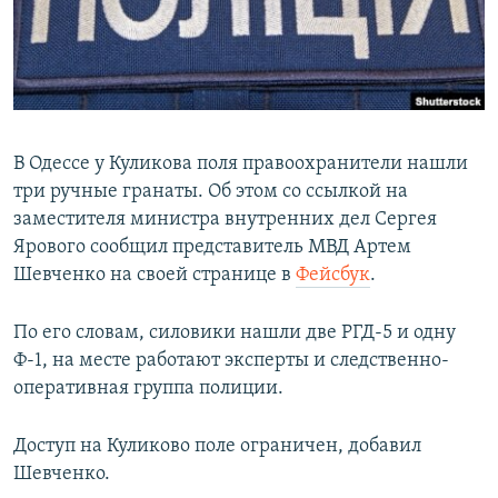
ПРИСОЕДИНЯЙТЕСЬ!
ПОБЕДИТЕЛЕЙ НЕ СУДЯТ?
КРЫМ.НЕПОКОРЕННЫЙ
ELIFBE
УКРАИНСКАЯ ПРОБЛЕМА КРЫМА
В Одессе у Куликова поля правоохранители нашли
Все сайты RFE/RL
три ручные гранаты. Об этом со ссылкой на
заместителя министра внутренних дел Сергея
Ярового сообщил представитель МВД Артем
Шевченко на своей странице в
Фейсбук
.
По его словам, силовики нашли две РГД-5 и одну
Ф-1, на месте работают эксперты и следственно-
оперативная группа полиции.
Доступ на Куликово поле ограничен, добавил
Шевченко.