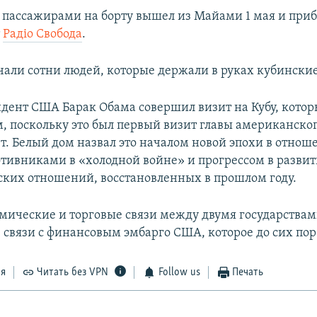
0 пассажирами на борту вышел из Майами 1 мая и приб
т
Радіо Свобода
.
чали сотни людей, которые держали в руках кубинские
идент США Барак Обама совершил визит на Кубу, кото
, поскольку это был первый визит главы американског
лет. Белый дом назвал это началом новой эпохи в отно
ивниками в «холодной войне» и прогрессом в разви
ких отношений, восстановленных в прошлом году.
мические и торговые связи между двумя государствам
 связи с финансовым эмбарго США, которое до сих пор 
ся
Читать без VPN
Follow us
Печать