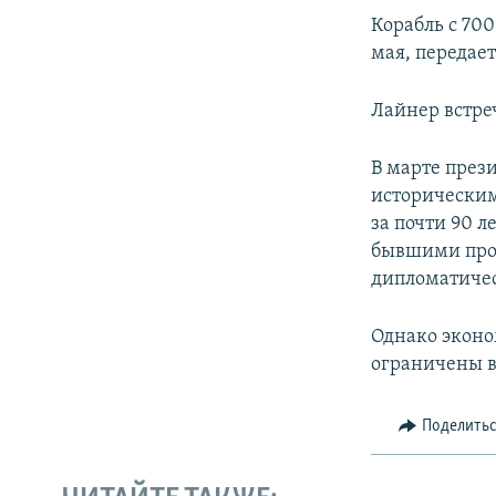
ПОБЕДИТЕЛЕЙ НЕ СУДЯТ?
Корабль с 70
КРЫМ.НЕПОКОРЕННЫЙ
мая, передае
ELIFBE
Лайнер встре
УКРАИНСКАЯ ПРОБЛЕМА КРЫМА
В марте през
историческим
за почти 90 
бывшими прот
дипломатичес
Однако эконо
ограничены в
Поделить