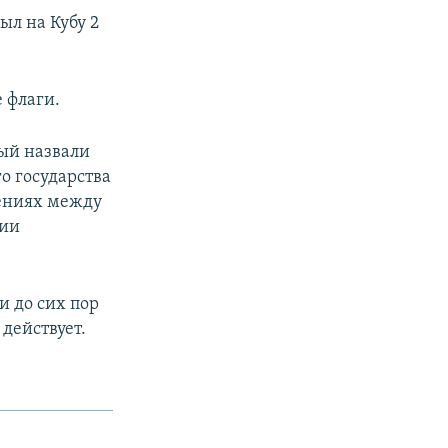
ыл на Кубу 2
 флаги.
рый назвали
о государства
шениях между
тии
и до сих пор
действует.