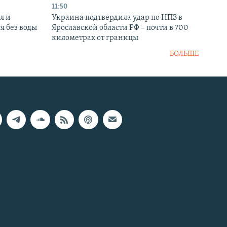
11:50
л и
Украина подтвердила удар по НПЗ в
я без воды
Ярославской области РФ – почти в 700
километрах от границы
БОЛЬШЕ