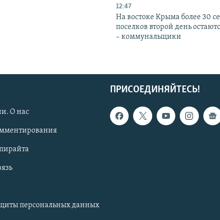
12:47
На востоке Крыма более 30 се
поселков второй день остаютс
– коммунальщики
ПРИСОЕДИНЯЙТЕСЬ!
и. О нас
омментирования
опирайта
вязь
ащиты персональных данных