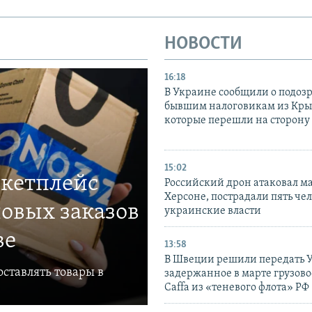
НОВОСТИ
16:18
В Украине сообщили о подоз
бывшим налоговикам из Кры
которые перешли на сторону
15:02
ркетплейс
Российский дрон атаковал м
Херсоне, пострадали пять чел
овых заказов
украинские власти
ве
13:58
В Швеции решили передать 
ставлять товары в
задержанное в марте грузово
Caffa из «теневого флота» РФ