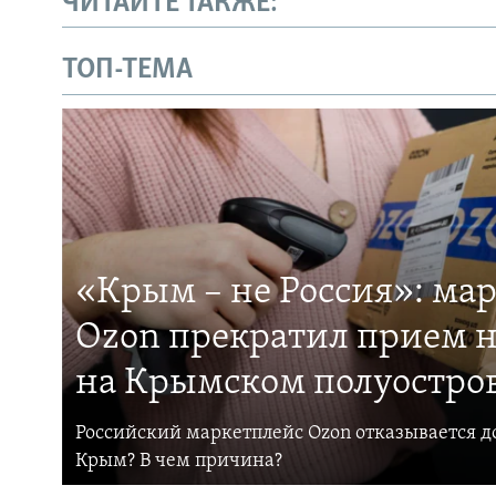
ЧИТАЙТЕ ТАКЖЕ:
ТОП-ТЕМА
«Крым – не Россия»: ма
Ozon прекратил прием н
на Крымском полуостро
Российский маркетплейс Ozon отказывается до
Крым? В чем причина?