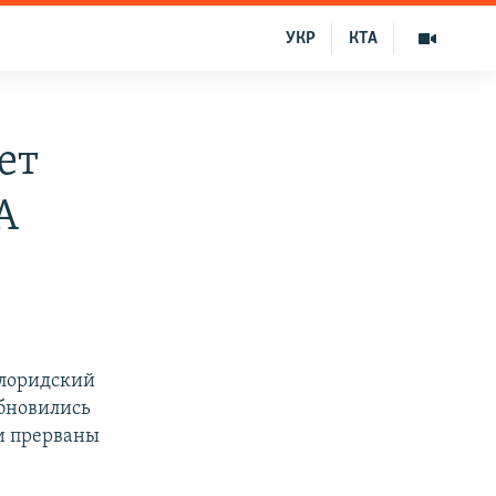
УКР
КТА
ет
А
Флоридский
обновились
и прерваны