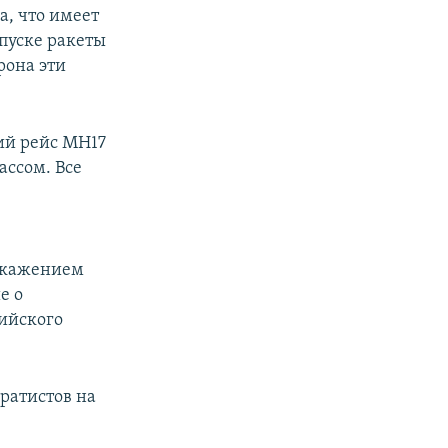
а, что имеет
апуске ракеты
рона эти
ий рейс MH17
ассом. Все
искажением
е о
ийского
ратистов на