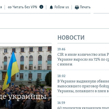
ся
Читать без VPN
Follow us
Печать
НОВОСТИ
19:46
CIR: в июле количество атак 
Украине выросло на 72% по 
с июнем
18:02
В Украине выдвинули обвине
выносившего приговор бойц
Украины, попавшего в плен 
где украинцы
16:59
60 процентов украинцев про