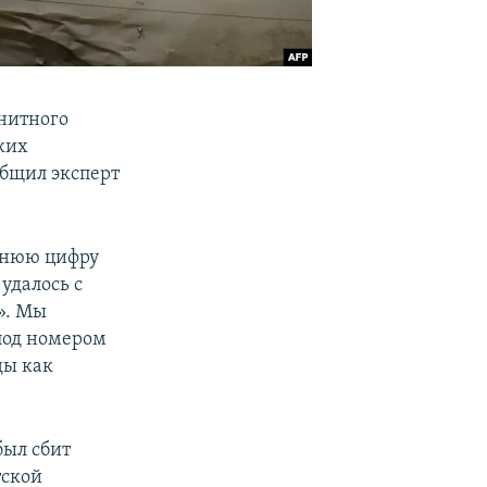
енитного
ких
бщил эксперт
еднюю цифру
 удалось с
». Мы
 под номером
ды как
был сбит
тской