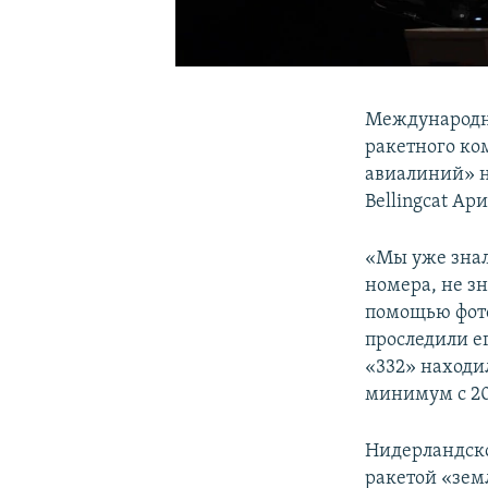
Международна
ракетного ко
авиалиний» н
Bellingcat Ар
«Мы уже знал
номера, не зн
помощью фото
проследили е
«332» находи
минимум с 201
Нидерландско
ракетой «зем