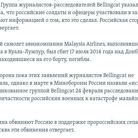
Группа журналистов-расследователей Bellingcat указал
а, что российские солдаты и офицеры участвовали в з
ют информацией о том, кто это сделал. Российская сто
вергает.
 самолет авиакомпании Malaysia Airlines, выполнявш
 в Куала-Лумпур, был сбит 17 июля 2014 года над Донб
находившиеся на его борту, погибли.
орона пока этих заявлений журналистов Bellingcat не
ла, однако в марте в Минобороны России назвали «
икованное группой Bellingcat 24 февраля расследовани
ичастности российских военных к катастрофе малайз
ина обвиняют Россию в поддержке пророссийских сепа
ква эти обвинения отвергает.