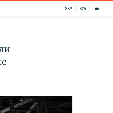
УКР
КТА
или
се