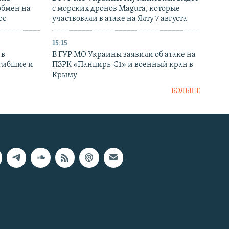
обмен на
с морских дронов Magura, которые
ос
участвовали в атаке на Ялту 7 августа
15:15
 в
В ГУР МО Украины заявили об атаке на
огибшие и
ПЗРК «Панцирь-С1» и военный кран в
Крыму
БОЛЬШЕ