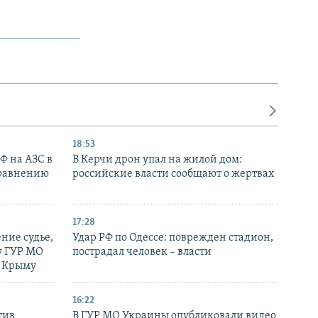
18:53
РФ на АЗС в
В Керчи дрон упал на жилой дом:
сравнению
российские власти сообщают о жертвах
17:28
ние судье,
Удар РФ по Одессе: поврежден стадион,
у ГУР МО
пострадал человек – власти
в Крыму
16:22
тив
В ГУР МО Украины опубликовали видео