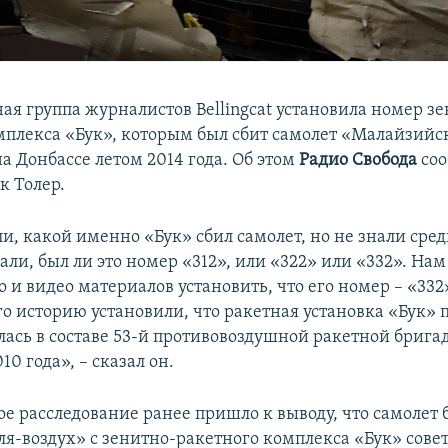
я группа журналистов Bellingcat установила номер з
мплекса «Бук», которым был сбит самолет «Малайзийс
а Донбассе летом 2014 года. Об этом
Радио Свобода
соо
ик Толер.
и, какой именно «Бук» сбил самолет, но не знали ср
али, был ли это номер «312», или «322» или «332». Нам
 и видео материалов установить, что его номер – «332
го историю установили, что ракетная установка «Бук»
лась в составе 53-й противовоздушной ракетной брига
0 года», – сказал он.
е расследование ранее пришло к выводу, что самолет 
ля-воздух» с зенитно-ракетного комплекса «Бук» сове