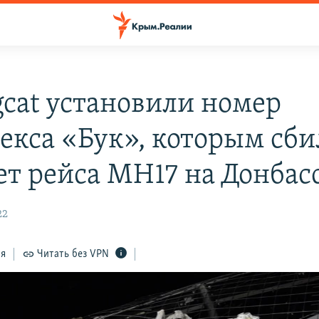
gcat установили номер
екса «Бук», которым сб
ет рейса МН17 на Донбас
22
ся
Читать без VPN