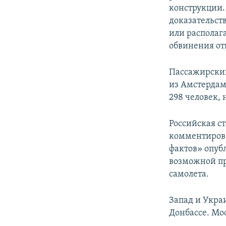
конструкции. 
доказательств
или располага
обвинения от
Пассажирский
из Амстердама
298 человек, 
Российская ст
комментирова
фактов» опубл
возможной пр
самолета.
Запад и Укра
Донбассе. Мос