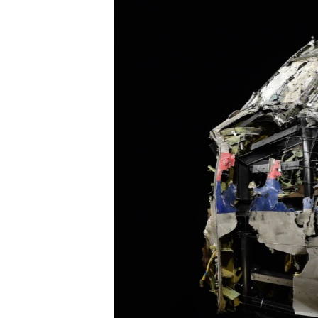
ПОБЕДИТЕЛЕЙ НЕ СУДЯТ?
КРЫМ.НЕПОКОРЕННЫЙ
ELIFBE
УКРАИНСКАЯ ПРОБЛЕМА КРЫМА