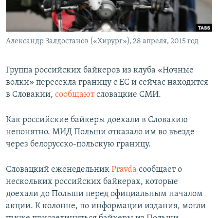
ПРИСОЕДИНЯЙТЕСЬ!
ПОБЕДИТЕЛЕЙ НЕ СУДЯТ?
КРЫМ.НЕПОКОРЕННЫЙ
Александр Залдостанов («Хирург»), 28 апреля, 2015 год
ELIFBE
УКРАИНСКАЯ ПРОБЛЕМА КРЫМА
Группа российских байкеров из клуба «Ночные
Все сайты RFE/RL
волки» пересекла границу с ЕС и сейчас находится
в Словакии,
сообщают
словацкие СМИ.
Как российские байкеры доехали в Словакию
непонятно. МИД Польши отказало им во въезде
через белорусско-польскую границу.
Словацкий еженедельник
Pravda
сообщает о
нескольких российских байкерах, которые
доехали до Польши перед официальным началом
акции. К колонне, по информации издания, могли