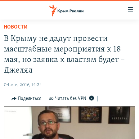
Доступность
ссылки
Вернуться
НОВОСТИ
к
НОВОСТИ
В Крыму не дадут провести
основному
СПЕЦПРОЕКТЫ
содержанию
масштабные мероприятия к 18
ВОДА
Вернутся
ГРУЗ 200
мая, но заявка к властям будет –
к
ИСТОРИЯ
КАРТА ВОЕННЫХ ОБЪЕКТОВ КРЫМА
Джелял
главной
ЕЩЕ
11 ЛЕТ ОККУПАЦИИ КРЫМА. 11 ИСТОРИЙ СОПРОТИВЛЕНИЯ
навигации
04 мая 2016, 14:34
Вернутся
РАДІО СВОБОДА
ИНТЕРАКТИВ
к
Поделиться
Читать без VPN
КАК ОБОЙТИ БЛОКИРОВКУ
ИНФОГРАФИКА
поиску
ТЕЛЕПРОЕКТ КРЫМ.РЕАЛИИ
Українською
СОВЕТЫ ПРАВОЗАЩИТНИКОВ
Qırımtatar
ПРОПАВШИЕ БЕЗ ВЕСТИ