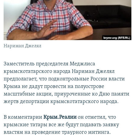
ПРИСОЕДИНЯЙТЕСЬ!
ПОБЕДИТЕЛЕЙ НЕ СУДЯТ?
КРЫМ.НЕПОКОРЕННЫЙ
ELIFBE
УКРАИНСКАЯ ПРОБЛЕМА КРЫМА
Все сайты RFE/RL
Нариман Джелял
Заместитель председателя Меджлиса
крымскотатарского народа Нариман Джелял
предполагает, что подконтрольные России власти
Крыма не дадут провести на полуострове
масштабные акции, приуроченные ко Дню памяти
жертв депортации крымскотатарского народа.
В комментарии
Крым.Реалии
он отметил, что
крымские татары все же будут подавать заявку
властям на проведение траурного митинга.