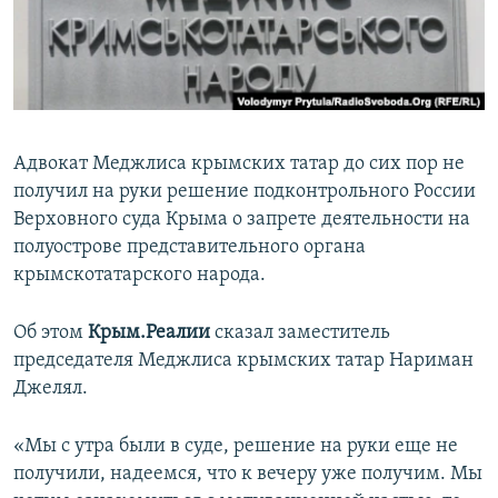
ПРИСОЕДИНЯЙТЕСЬ!
ПОБЕДИТЕЛЕЙ НЕ СУДЯТ?
КРЫМ.НЕПОКОРЕННЫЙ
ELIFBE
УКРАИНСКАЯ ПРОБЛЕМА КРЫМА
Адвокат Меджлиса крымских татар до сих пор не
Все сайты RFE/RL
получил на руки решение подконтрольного России
Верховного суда Крыма о запрете деятельности на
полуострове представительного органа
крымскотатарского народа.
Об этом
Крым.Реалии
сказал заместитель
председателя Меджлиса крымских татар Нариман
Джелял.
«Мы с утра были в суде, решение на руки еще не
получили, надеемся, что к вечеру уже получим. Мы