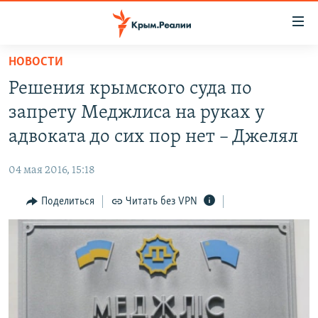
Доступность
ссылки
Вернуться
НОВОСТИ
к
НОВОСТИ
Решения крымского суда по
основному
СПЕЦПРОЕКТЫ
содержанию
запрету Меджлиса на руках у
ВОДА
Вернутся
ГРУЗ 200
адвоката до сих пор нет – Джелял
к
ИСТОРИЯ
КАРТА ВОЕННЫХ ОБЪЕКТОВ КРЫМА
главной
04 мая 2016, 15:18
ЕЩЕ
11 ЛЕТ ОККУПАЦИИ КРЫМА. 11 ИСТОРИЙ СОПРОТИВЛЕНИЯ
навигации
Вернутся
Поделиться
Читать без VPN
РАДІО СВОБОДА
ИНТЕРАКТИВ
к
КАК ОБОЙТИ БЛОКИРОВКУ
ИНФОГРАФИКА
поиску
ТЕЛЕПРОЕКТ КРЫМ.РЕАЛИИ
Українською
СОВЕТЫ ПРАВОЗАЩИТНИКОВ
Qırımtatar
ПРОПАВШИЕ БЕЗ ВЕСТИ