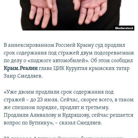
ПРИСОЕДИНЯЙТЕСЬ!
ПОБЕДИТЕЛЕЙ НЕ СУДЯТ?
КРЫМ.НЕПОКОРЕННЫЙ
ELIFBE
УКРАИНСКАЯ ПРОБЛЕМА КРЫМА
В аннексированном Россией Крыму суд продлил
Все сайты RFE/RL
срок содержания под стражей двум подозреваемым
по делу о «поджоге автомобилей». Об этом сообщил
Крым.Реалии
глава ЦИК Курултая крымских татар
Заир Смедляев.
«Уже двоим продлили срок содержания под
стражей – до 23 июля. Сейчас, скорее всего, в таком
же спешном порядке, продлят и третьему.
Продлили Аливапову и Кудряшову, сейчас решается
вопрос по Бутнику», – сказал Смедляев.