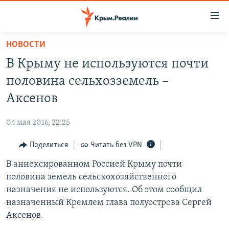
Доступность
ссылки
Вернуться
НОВОСТИ
к
НОВОСТИ
В Крыму не используются почти
основному
СПЕЦПРОЕКТЫ
содержанию
половина сельхозземель –
ВОДА
Вернутся
ГРУЗ 200
Аксенов
к
ИСТОРИЯ
КАРТА ВОЕННЫХ ОБЪЕКТОВ КРЫМА
главной
04 мая 2016, 22:25
ЕЩЕ
11 ЛЕТ ОККУПАЦИИ КРЫМА. 11 ИСТОРИЙ СОПРОТИВЛЕНИЯ
навигации
Вернутся
Поделиться
Читать без VPN
РАДІО СВОБОДА
ИНТЕРАКТИВ
к
В аннексированном Россией Крыму почти
КАК ОБОЙТИ БЛОКИРОВКУ
ИНФОГРАФИКА
поиску
половина земель сельскохозяйственного
ТЕЛЕПРОЕКТ КРЫМ.РЕАЛИИ
назначения не используются. Об этом сообщил
Українською
назначенный Кремлем глава полуострова Сергей
СОВЕТЫ ПРАВОЗАЩИТНИКОВ
Qırımtatar
Аксенов.
ПРОПАВШИЕ БЕЗ ВЕСТИ