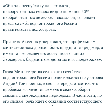
ПРИСОЕДИНЯЙТЕСЬ!
ПОБЕДИТЕЛЕЙ НЕ СУДЯТ?
«Облетая республику на вертолете,
невооруженным глазом видно не менее 50%
КРЫМ.НЕПОКОРЕННЫЙ
необработанных земель», – сказал он, сообщает
ELIFBE
пресс-служба подконтрольного России
правительства полуострова.
УКРАИНСКАЯ ПРОБЛЕМА КРЫМА
Все сайты RFE/RL
При этом Аксенов утверждает, что профильным
министерством должен быть предпринят ряд мер, а
именно – «обеспечить доступность наших
фермеров к бюджетным деньгам и господдержке».
Глава Министерства сельского хозяйства
подконтрольного России правительства полуострова
Андрей Григоренко, в свою очередь, отметил, что
проблема вовлечения земель в сельхозоборот
связана с «переходным периодом». В частности, по
его словам, речь идет о создании соответствующего