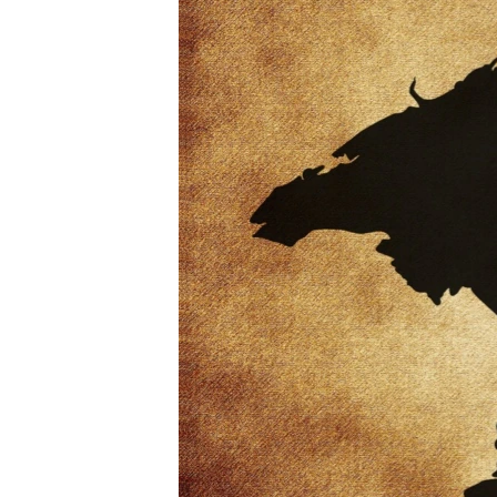
ПОБЕДИТЕЛЕЙ НЕ СУДЯТ?
КРЫМ.НЕПОКОРЕННЫЙ
ELIFBE
УКРАИНСКАЯ ПРОБЛЕМА КРЫМА