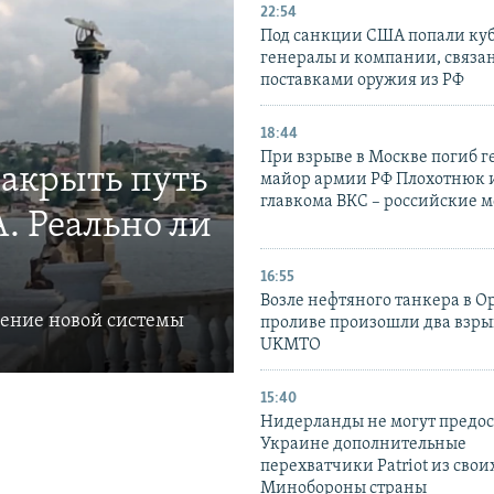
22:54
Под санкции США попали ку
генералы и компании, связа
поставками оружия из РФ
18:44
При взрыве в Москве погиб г
закрыть путь
майор армии РФ Плохотнюк и
главкома ВКС – российские 
. Реально ли
16:55
Возле нефтяного танкера в 
ление новой системы
проливе произошли два взры
UKMTO
15:40
Нидерланды не могут предос
Украине дополнительные
перехватчики Patriot из своих
Минобороны страны