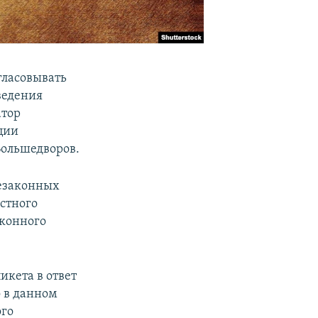
гласовывать
ведения
атор
ции
ольшедворов.
незаконных
стного
аконного
икета в ответ
о в данном
ого