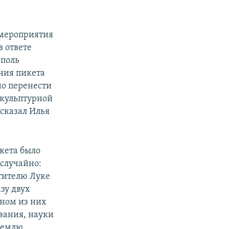
 мероприятия
в ответе
поль
ния пикета
но перенести
скульптурной
сказал Илья
икета было
 случайно:
тителю Луке
зу двух
ном из них
вания, науки
ремлю