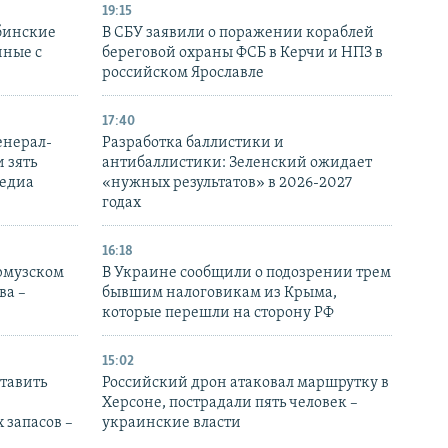
19:15
бинские
В СБУ заявили о поражении кораблей
нные с
береговой охраны ФСБ в Керчи и НПЗ в
российском Ярославле
17:40
енерал-
Разработка баллистики и
 зять
антибаллистики: Зеленский ожидает
медиа
«нужных результатов» в 2026-2027
годах
16:18
Ормузском
В Украине сообщили о подозрении трем
ва –
бывшим налоговикам из Крыма,
которые перешли на сторону РФ
15:02
тавить
Российский дрон атаковал маршрутку в
Херсоне, пострадали пять человек –
 запасов –
украинские власти