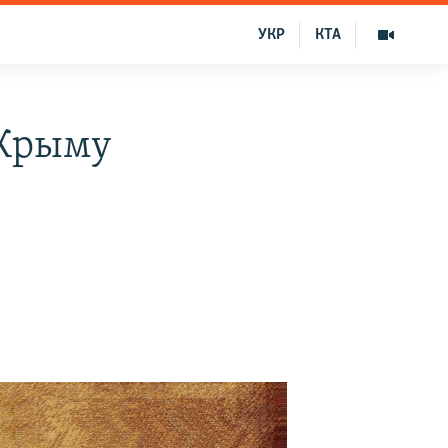
УКР
КТА
 Крыму