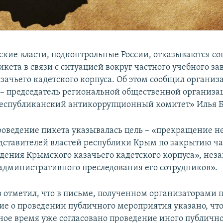
кие власти, подконтрольные России, отказываются со
кета в связи с ситуацией вокруг частного учебного за
зачьего кадетского корпуса. Об этом сообщил организ
– председатель региональной общественной организа
еспубликанский антикоррупционный комитет» Илья Б
проведение пикета указывалась цель – «прекращение 
дставителей властей республики Крым по закрытию ча
едения Крымского казачьего кадетского корпуса», нез
 административного преследования его сотрудников».
 отметил, что в письме, полученном организаторами п
ие о проведении публичного мероприятия указано, чт
нное время уже согласовано проведение иного публичн