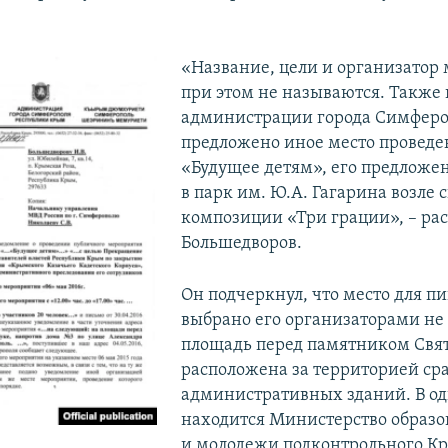
.
«Название, цели и организатор
при этом не называются. Также 
администрации города Симферо
предложено иное место проведе
«Будущее детям», его предложе
в парк им. Ю.А. Гагарина возле 
композиции «Три грации», – рас
Большедворов.
Он подчеркнул, что место для п
выбрано его организаторами не
площадь перед памятником Свя
расположена за территорией сра
административных зданий. В од
находится Министерство образо
и молодежи подконтрольного К