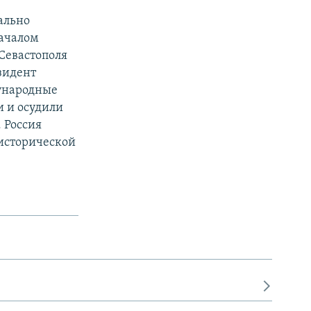
ально
началом
Севастополя
езидент
ународные
 и осудили
 Россия
 исторической