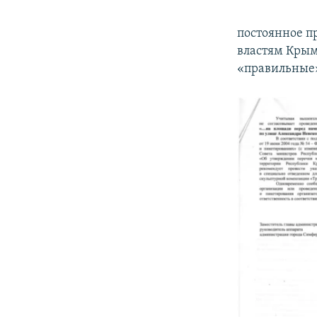
постоянное п
властям Крым
«правильные»