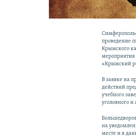
Симферопольс
проведение пи
Крымского ка
мероприятия 
«Крымский р
В заявке на 
действий пре
учебного зав
уголовного и
Большедворов
на уведомлен
месте и в да