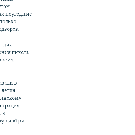
угом –
тах неугодные
только
едворов.
зация
ения пикета
время
азали в
-летия
аинскому
истрация
 в
птуры «Три