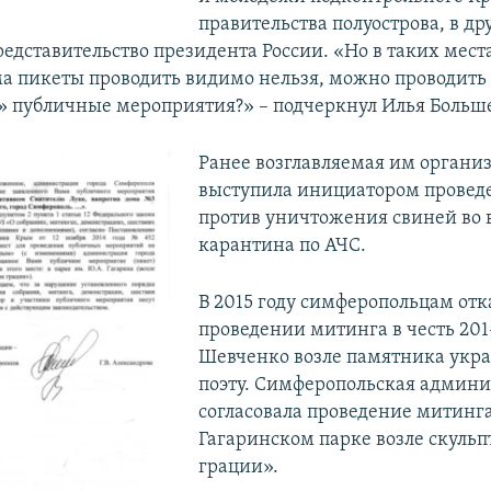
правительства полуострова, в др
редставительство президента России. «Но в таких мес
а пикеты проводить видимо нельзя, можно проводить 
 публичные мероприятия?» – подчеркнул Илья Больш
Ранее возглавляемая им органи
выступила инициатором провед
против уничтожения свиней во 
карантина по АЧС.
В 2015 году симферопольцам отк
проведении митинга в честь 201
Шевченко возле памятника укр
поэту. Симферопольская админ
согласовала проведение митинга
Гагаринском парке возле скуль
грации».