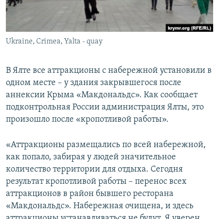
ПРИСОЕДИНЯЙТЕСЬ!
ПОБЕДИТЕЛЕЙ НЕ СУДЯТ?
КРЫМ.НЕПОКОРЕННЫЙ
Ukraine, Crimea, Yalta - quay
ELIFBE
УКРАИНСКАЯ ПРОБЛЕМА КРЫМА
В Ялте все аттракционы с набережной установили в
Все сайты RFE/RL
одном месте – у здания закрывшегося после
аннексии Крыма «Макдональдс». Как сообщает
подконтрольная России администрация Ялты, это
произошло после «кропотливой работы».
«Аттракционы размещались по всей набережной,
как попало, забирая у людей значительное
количество территории для отдыха. Сегодня
результат кропотливой работы – перенос всех
аттракционов в район бывшего ресторана
«Макдональдс». Набережная очищена, и здесь
аттракционы устанавливаться не будут. Я уверен,