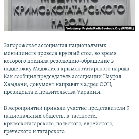
ПРИСОЕДИНЯЙТЕСЬ!
ПОБЕДИТЕЛЕЙ НЕ СУДЯТ?
КРЫМ.НЕПОКОРЕННЫЙ
ELIFBE
УКРАИНСКАЯ ПРОБЛЕМА КРЫМА
Запорожская ассоциация национальных
Все сайты RFE/RL
меньшинств провела круглый стол, во время
которого приняла резолюцию-обращение в
поддержку Меджлиса крымскотатарского народа.
Как сообщил председатель ассоциации Науфал
Хамдани, документ направят в адрес ООН,
президента и правительства Украины.
В мероприятии приняли участие представители 9
национальных обществ, в частности,
крымскотатарского, польского, еврейского,
греческого и татарского.