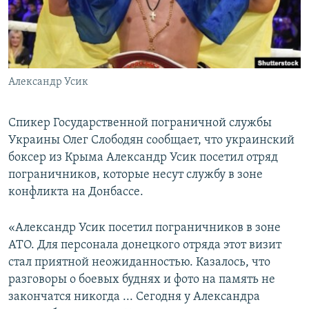
ПРИСОЕДИНЯЙТЕСЬ!
ПОБЕДИТЕЛЕЙ НЕ СУДЯТ?
КРЫМ.НЕПОКОРЕННЫЙ
ELIFBE
Александр Усик
УКРАИНСКАЯ ПРОБЛЕМА КРЫМА
Все сайты RFE/RL
Спикер Государственной пограничной службы
Украины Олег Слободян сообщает, что украинский
боксер из Крыма Александр Усик посетил отряд
пограничников, которые несут службу в зоне
конфликта на Донбассе.
«Александр Усик посетил пограничников в зоне
АТО. Для персонала донецкого отряда этот визит
стал приятной неожиданностью. Казалось, что
разговоры о боевых буднях и фото на память не
закончатся никогда ... Сегодня у Александра