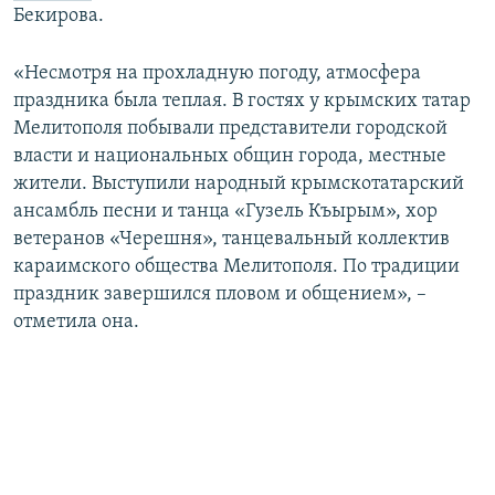
Бекирова.
ПРИСОЕДИНЯЙТЕСЬ!
ПОБЕДИТЕЛЕЙ НЕ СУДЯТ?
КРЫМ.НЕПОКОРЕННЫЙ
«Несмотря на прохладную погоду, атмосфера
праздника была теплая. В гостях у крымских татар
ELIFBE
Мелитополя побывали представители городской
УКРАИНСКАЯ ПРОБЛЕМА КРЫМА
власти и национальных общин города, местные
Все сайты RFE/RL
жители. Выступили народный крымскотатарский
ансамбль песни и танца «Гузель Къырым», хор
ветеранов «Черешня», танцевальный коллектив
караимского общества Мелитополя. По традиции
праздник завершился пловом и общением», –
отметила она.