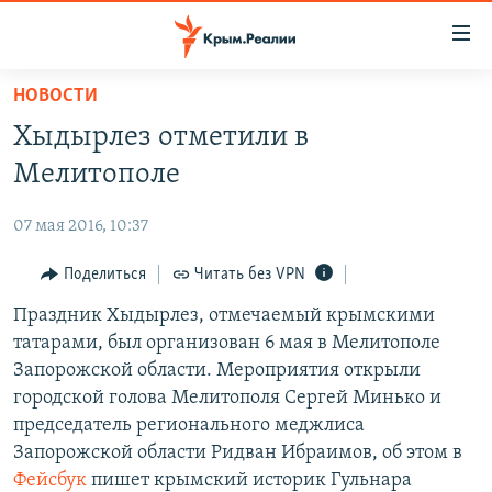
Доступность
ссылки
Вернуться
НОВОСТИ
к
НОВОСТИ
Хыдырлез отметили в
основному
СПЕЦПРОЕКТЫ
содержанию
Мелитополе
ВОДА
Вернутся
ГРУЗ 200
к
07 мая 2016, 10:37
ИСТОРИЯ
КАРТА ВОЕННЫХ ОБЪЕКТОВ КРЫМА
главной
ЕЩЕ
Поделиться
Читать без VPN
11 ЛЕТ ОККУПАЦИИ КРЫМА. 11 ИСТОРИЙ СОПРОТИВЛЕНИЯ
навигации
Вернутся
РАДІО СВОБОДА
Праздник Хыдырлез, отмечаемый крымскими
ИНТЕРАКТИВ
к
татарами, был организован 6 мая в Мелитополе
КАК ОБОЙТИ БЛОКИРОВКУ
ИНФОГРАФИКА
поиску
Запорожской области. Мероприятия открыли
ТЕЛЕПРОЕКТ КРЫМ.РЕАЛИИ
городской голова Мелитополя Сергей Минько и
Українською
председатель регионального меджлиса
СОВЕТЫ ПРАВОЗАЩИТНИКОВ
Qırımtatar
Запорожской области Ридван Ибраимов, об этом в
ПРОПАВШИЕ БЕЗ ВЕСТИ
Фейсбук
пишет крымский историк Гульнара