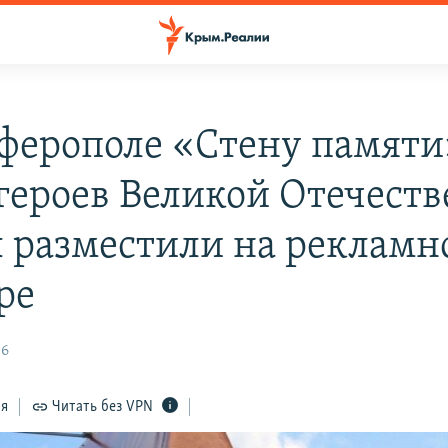
ферополе «Стену памяти
 героев Великой Отечест
 разместили на рекламн
ре
36
ся
Читать без VPN