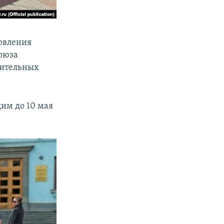
овления
оюза
нительных
щим до 10 мая