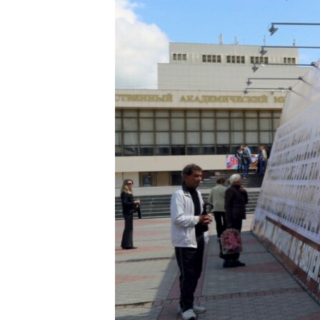
ПОБЕДИТЕЛЕЙ НЕ СУДЯТ?
КРЫМ.НЕПОКОРЕННЫЙ
ELIFBE
УКРАИНСКАЯ ПРОБЛЕМА КРЫМА