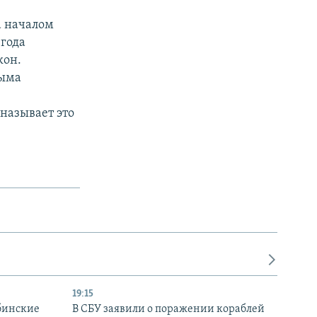
а началом
 года
кон.
рыма
называет это
19:15
бинские
В СБУ заявили о поражении кораблей