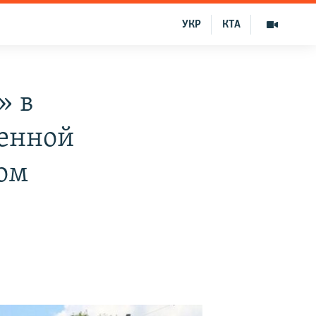
УКР
КТА
» в
венной
ом