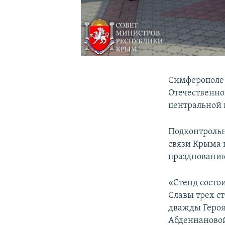
Симферополе
Отечественно
центральной 
Подконтрольн
связи Крыма 
празднованию
«Стенд состои
Славы трех с
дважды Героя
Абденнановой