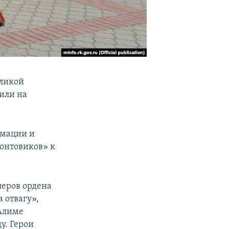
ликой
или на
рмации и
онтовиков» к
леров ордена
 отвагу»,
 Алиме
у. Герои