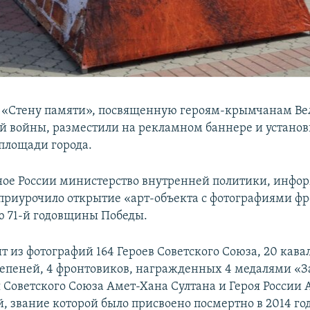
 «Стену памяти», посвященную героям-крымчанам Ве
й войны, разместили на рекламном баннере и установ
площади города.
ое России министерство внутренней политики, инфо
приурочило открытие «арт-объекта с фотографиями фр
 71-й годовщины Победы.
т из фотографий 164 Героев Советского Союза, 20 кава
тепеней, 4 фронтовиков, награжденных 4 медалями «За
 Советского Союза Амет-Хана Султана и Героя России
, звание которой было присвоено посмертно в 2014 год