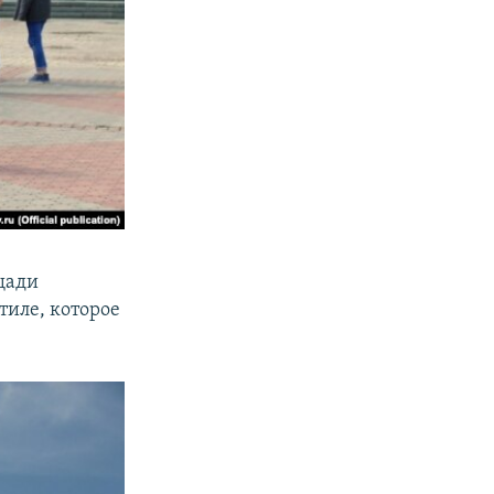
ощади
тиле, которое