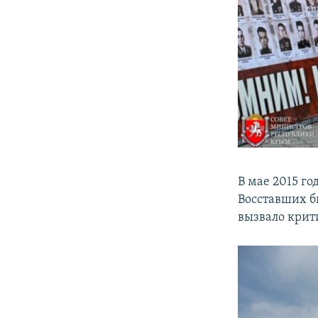
В мае 2015 го
Восставших б
вызвало крит