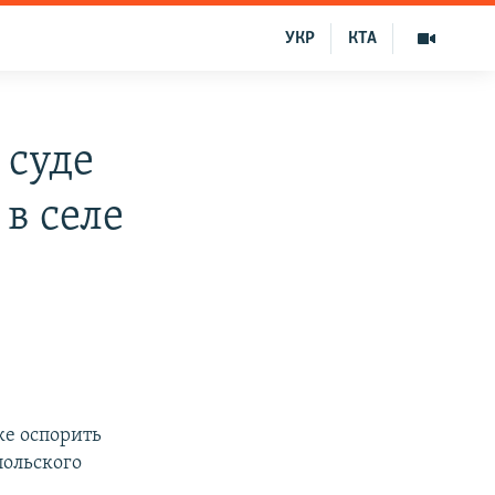
УКР
КТА
 суде
в селе
ке оспорить
польского