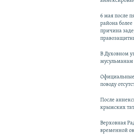
аннексирован
6 мая после 
района более
причина заде
правозащитни
В Духовном у
мусульманам 
Официальные 
поводу отсутс
После аннекс
крымских тат
Верховная Ра
временной ок