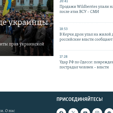
20:41
Продажи Wildberries упали н
после атак ВСУ – СМИ
где украинцы
18:53
В Керчи дрон упал на жилой 
российские власти сообщают
щиты прав украинской
17:28
Удар РФ по Одессе: поврежде
пострадал человек – власти
ПРИСОЕДИНЯЙТЕСЬ!
и. О нас