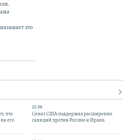
кон.
рыма
называет это
22:08
т, что
Сенат США поддержал расширение
на его
санкций против России и Ирана