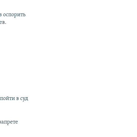
в оспорить
ев.
пойти в суд
запрете