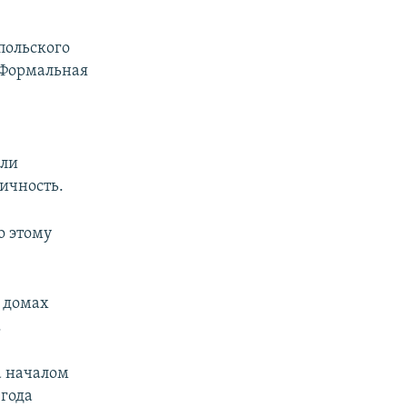
польского
 Формальная
али
ичность.
о этому
в домах
.
а началом
 года