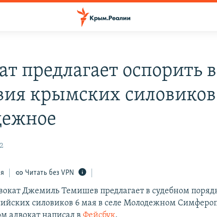
ат предлагает оспорить в
вия крымских силовиков 
дежное
12
ся
Читать без VPN
окат Джемиль Темишев предлагает в судебном поряд
сийских силовиков 6 мая в селе Молодежном Симферо
ом адвокат написал в
Фейсбук
.