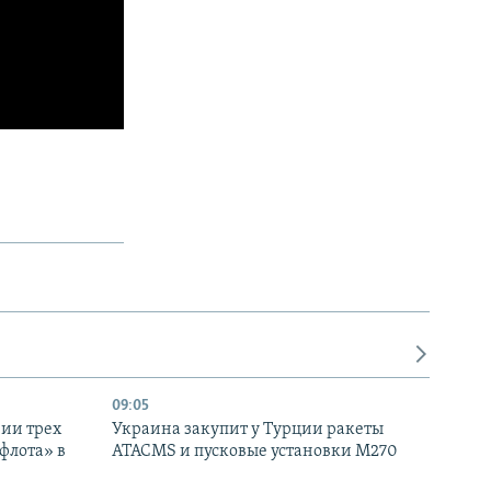
09:05
нии трех
Украина закупит у Турции ракеты
флота» в
ATACMS и пусковые установки M270