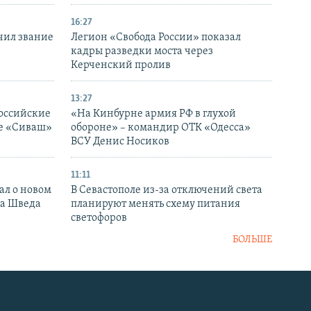
16:27
чил звание
Легион «Свобода России» показал
кадры разведки моста через
Керченский пролив
13:27
оссийские
«На Кинбурне армия РФ в глухой
ке «Сиваш»
обороне» – командир ОТК «Одесса»
ВСУ Денис Носиков
11:11
ал о новом
В Севастополе из-за отключений света
ка Шведа
планируют менять схему питания
светофоров
БОЛЬШЕ