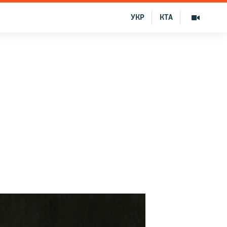
УКР
КТА