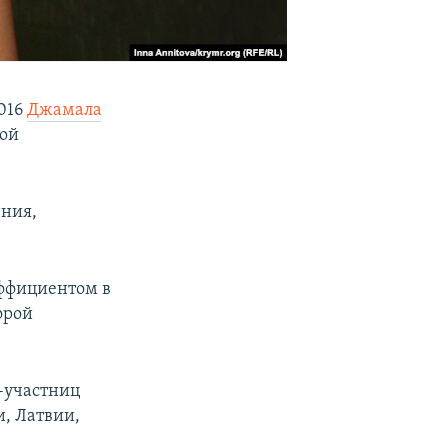
016
Джамала
кой
ения,
эффициентом в
орой
-участниц
, Латвии,