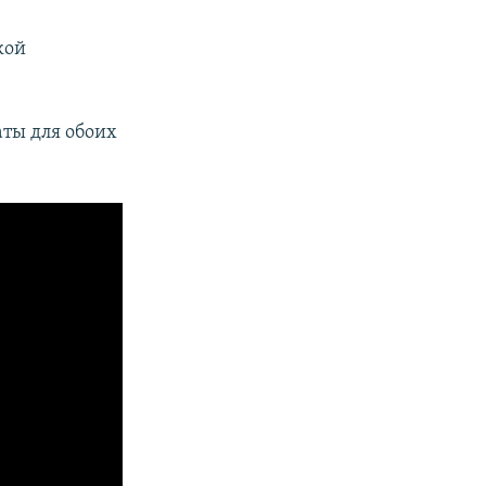
кой
аты для обоих