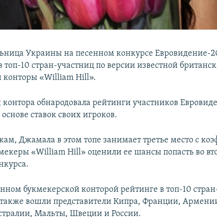
ьница Украины на песенном конкурсе Евровидение-2
в топ-10 стран-участниц по версии известной британс
конторы «William Hill».
 контора обнародовала рейтинги участников Евровид
основе ставок своих игроков.
вкам, Джамала в этом топе занимает третье место с ко
кмекеры «William Hill» оценили ее шансы попасть во вт
нкурса.
нном букмекерской конторой рейтинге в топ-10 стран
также вошли представители Кипра, Франции, Армении
стралии, Мальты, Швеции и России.