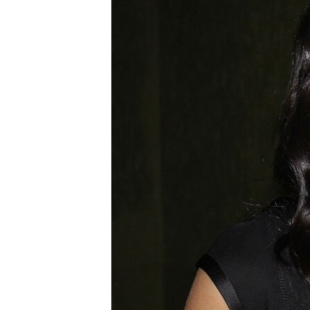
ПОБЕДИТЕЛЕЙ НЕ СУДЯТ?
КРЫМ.НЕПОКОРЕННЫЙ
ELIFBE
УКРАИНСКАЯ ПРОБЛЕМА КРЫМА