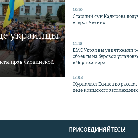
18:10
Старший сын Кадырова полу
«героя Чечни»
где украинцы
14:18
ВМС Украины уничтожили р
объекты на буровой установ
щиты прав украинской
в Черном море
12:08
Журналист Есипенко рассказ
деле крымского автомехани
ПРИСОЕДИНЯЙТЕСЬ!