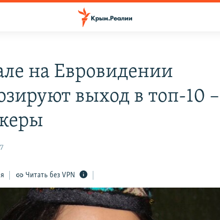
ле на Евровидении
озируют выход в топ-10 –
керы
17
ся
Читать без VPN