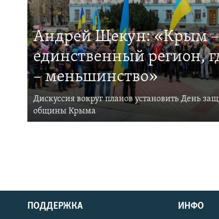
Андрей Щекун: «Крым –
единственный регион, 
– меньшинство»
Дискуссия вокруг планов установить День за
общины Крыма
ПОДДЕРЖКА
ИНФО