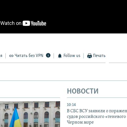
ся
Читать без VPN
Follow us
Печать
НОВОСТИ
10:14
В СБС ВСУ заявили о пораже
судов российского «теневого 
Черном море