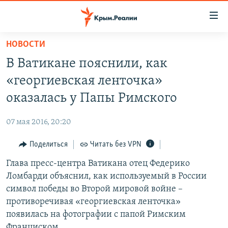
Доступность
ссылки
Вернуться
НОВОСТИ
к
НОВОСТИ
В Ватикане пояснили, как
основному
СПЕЦПРОЕКТЫ
содержанию
«георгиевская ленточка»
ВОДА
Вернутся
ГРУЗ 200
оказалась у Папы Римского
к
ИСТОРИЯ
КАРТА ВОЕННЫХ ОБЪЕКТОВ КРЫМА
главной
07 мая 2016, 20:20
ЕЩЕ
11 ЛЕТ ОККУПАЦИИ КРЫМА. 11 ИСТОРИЙ СОПРОТИВЛЕНИЯ
навигации
Вернутся
Поделиться
Читать без VPN
РАДІО СВОБОДА
ИНТЕРАКТИВ
к
Глава пресс-центра Ватикана отец Федерико
КАК ОБОЙТИ БЛОКИРОВКУ
ИНФОГРАФИКА
поиску
Ломбарди объяснил, как используемый в России
ТЕЛЕПРОЕКТ КРЫМ.РЕАЛИИ
символ победы во Второй мировой войне –
Українською
противоречивая «георгиевская ленточка»
СОВЕТЫ ПРАВОЗАЩИТНИКОВ
Qırımtatar
появилась на фотографии с папой Римским
ПРОПАВШИЕ БЕЗ ВЕСТИ
Франциском.