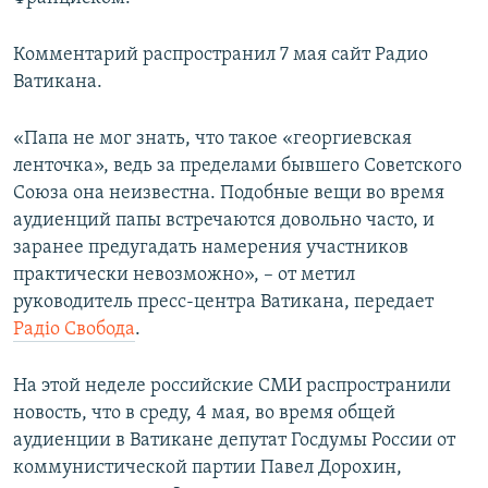
ПРИСОЕДИНЯЙТЕСЬ!
ПОБЕДИТЕЛЕЙ НЕ СУДЯТ?
Комментарий распространил 7 мая сайт Радио
КРЫМ.НЕПОКОРЕННЫЙ
Ватикана.
ELIFBE
«Папа не мог знать, что такое «георгиевская
УКРАИНСКАЯ ПРОБЛЕМА КРЫМА
ленточка», ведь за пределами бывшего Советского
Все сайты RFE/RL
Союза она неизвестна. Подобные вещи во время
аудиенций папы встречаются довольно часто, и
заранее предугадать намерения участников
практически невозможно», – от метил
руководитель пресс-центра Ватикана, передает
Радіо Свобода
.
На этой неделе российские СМИ распространили
новость, что в среду, 4 мая, во время общей
аудиенции в Ватикане депутат Госдумы России от
коммунистической партии Павел Дорохин,