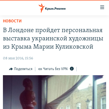
Доступность
ссылки
Вернуться
НОВОСТИ
к
НОВОСТИ
В Лондоне пройдет персональная
основному
СПЕЦПРОЕКТЫ
содержанию
выставка украинской художницы
ВОДА
Вернутся
ГРУЗ 200
из Крыма Марии Куликовской
к
ИСТОРИЯ
КАРТА ВОЕННЫХ ОБЪЕКТОВ КРЫМА
главной
08 мая 2016, 15:56
ЕЩЕ
11 ЛЕТ ОККУПАЦИИ КРЫМА. 11 ИСТОРИЙ СОПРОТИВЛЕНИЯ
навигации
Вернутся
Поделиться
Читать без VPN
РАДІО СВОБОДА
ИНТЕРАКТИВ
к
КАК ОБОЙТИ БЛОКИРОВКУ
ИНФОГРАФИКА
поиску
ТЕЛЕПРОЕКТ КРЫМ.РЕАЛИИ
Українською
СОВЕТЫ ПРАВОЗАЩИТНИКОВ
Qırımtatar
ПРОПАВШИЕ БЕЗ ВЕСТИ