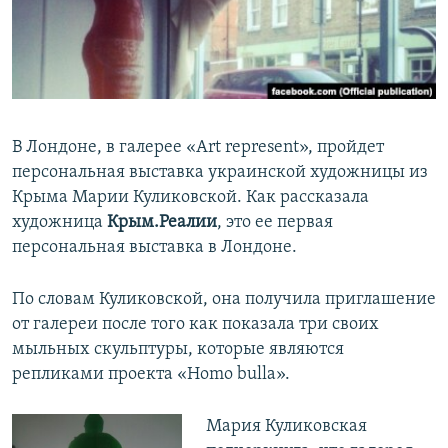
ПРИСОЕДИНЯЙТЕСЬ!
ПОБЕДИТЕЛЕЙ НЕ СУДЯТ?
КРЫМ.НЕПОКОРЕННЫЙ
ELIFBE
УКРАИНСКАЯ ПРОБЛЕМА КРЫМА
В Лондоне, в галерее «Аrt represent», пройдет
Все сайты RFE/RL
персональная выставка украинской художницы из
Крыма Марии Куликовской. Как рассказала
художница
Крым.Реалии
, это ее первая
персональная выставка в Лондоне.
По словам Куликовской, она получила приглашение
от галереи после того как показала три своих
мыльных скульптуры, которые являются
репликами проекта «Нomo bulla».
Мария Куликовская