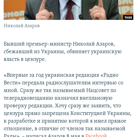
ПРИСОЕДИНЯЙТЕСЬ!
ПОБЕДИТЕЛЕЙ НЕ СУДЯТ?
КРЫМ.НЕПОКОРЕННЫЙ
Николай Азаров
ELIFBE
УКРАИНСКАЯ ПРОБЛЕМА КРЫМА
Бывший премьер-министр Николай Азаров,
Все сайты RFE/RL
сбежавший из Украины, обвиняет украинскую
власть в цензуре.
«Впервые за год украинская редакция «Радио
Вести» передала радиослушателям интервью со
мной. Сразу же так называемый Нацсовет по
телерадиовещанию назначил внеплановую
проверку редакции. Хочу сразу же заявить, что
цензура прямо запрещена Конституцией Украины,
к разработке и принятию которой я имел прямое
отношение, в отличие от членов так называемой
Рады», – написал Азаров 8 мая в
Facebook
.