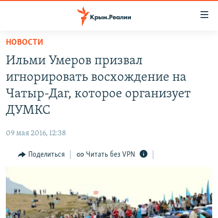
Доступность
ссылки
Вернуться
НОВОСТИ
к
НОВОСТИ
Ильми Умеров призвал
основному
СПЕЦПРОЕКТЫ
содержанию
игнорировать восхождение на
ВОДА
Вернутся
ГРУЗ 200
Чатыр-Даг, которое организует
к
ИСТОРИЯ
КАРТА ВОЕННЫХ ОБЪЕКТОВ КРЫМА
ДУМКС
главной
ЕЩЕ
11 ЛЕТ ОККУПАЦИИ КРЫМА. 11 ИСТОРИЙ СОПРОТИВЛЕНИЯ
навигации
09 мая 2016, 12:38
Вернутся
РАДІО СВОБОДА
ИНТЕРАКТИВ
к
Поделиться
Читать без VPN
КАК ОБОЙТИ БЛОКИРОВКУ
ИНФОГРАФИКА
поиску
ТЕЛЕПРОЕКТ КРЫМ.РЕАЛИИ
Українською
СОВЕТЫ ПРАВОЗАЩИТНИКОВ
Qırımtatar
ПРОПАВШИЕ БЕЗ ВЕСТИ