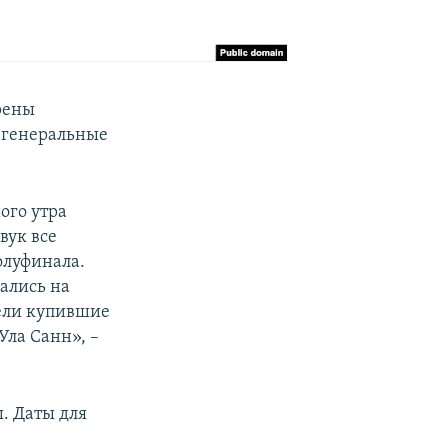
рены
и генеральные
ого утра
вук все
олуфинала.
рались на
ели купившие
Ула Санн», –
. Даты для