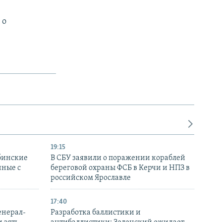
 о
19:15
бинские
В СБУ заявили о поражении кораблей
нные с
береговой охраны ФСБ в Керчи и НПЗ в
российском Ярославле
17:40
енерал-
Разработка баллистики и