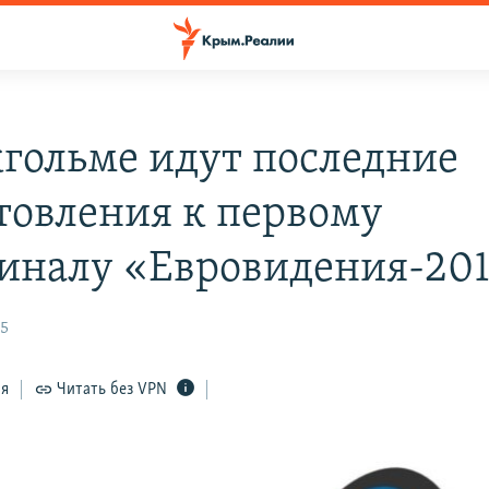
кгольме идут последние
товления к первому
иналу «Евровидения-20
35
ся
Читать без VPN