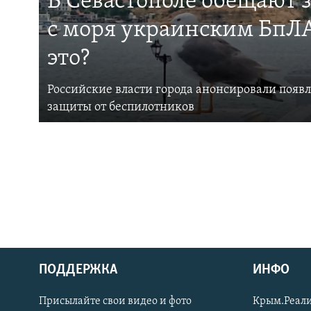
В Севастополе обещают 
с моря украинским БпЛА
это?
Российские власти города анонсировали появ
защиты от беспилотников
ПОДДЕРЖКА
ИНФО
Українською
Присылайте свои видео и фото
Крым.Реали