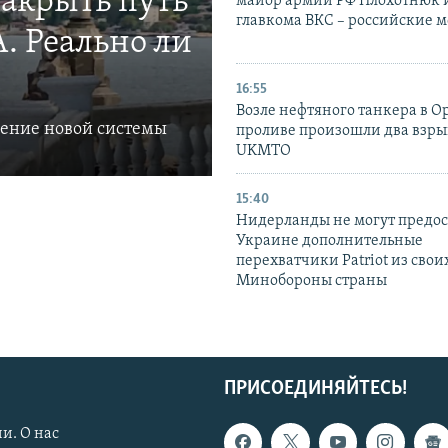
закрыть путь
майор армии РФ Плохотнюк и
главкома ВКС – российские 
. Реально ли
16:55
Возле нефтяного танкера в 
ление новой системы
проливе произошли два взры
UKMTO
15:40
Нидерланды не могут предос
Украине дополнительные
перехватчики Patriot из своих
Минобороны страны
ПРИСОЕДИНЯЙТЕСЬ!
и. О нас