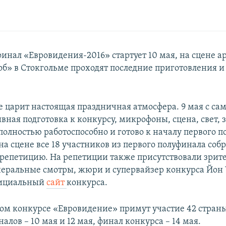
инал «Евровидения-2016» стартует 10 мая, на сцене а
об» в Стокгольме проходят последние приготовления 
е царит настоящая праздничная атмосфера. 9 мая с сам
вная подготовка к конкурсу, микрофоны, сцена, свет, з
полностью работоспособно и готово к началу первого п
на сцене все 18 участников из первого полуфинала соб
репетицию. На репетиции также присутствовали зрит
неральные смотры, жюри и супервайзер конкурса Йон 
фициальный
сайт
конкурса.
ном конкурсе «Евровидение» примут участие 42 страны
алов – 10 мая и 12 мая, финал конкурса – 14 мая.