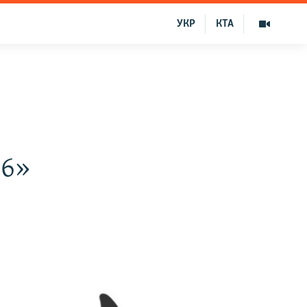
УКР
КТА
16»