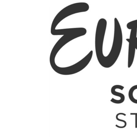
ПОБЕДИТЕЛЕЙ НЕ СУДЯТ?
КРЫМ.НЕПОКОРЕННЫЙ
ELIFBE
УКРАИНСКАЯ ПРОБЛЕМА КРЫМА