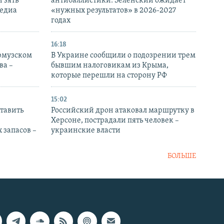
 зять
антибаллистики: Зеленский ожидает
медиа
«нужных результатов» в 2026-2027
годах
16:18
Ормузском
В Украине сообщили о подозрении трем
ва –
бывшим налоговикам из Крыма,
которые перешли на сторону РФ
15:02
тавить
Российский дрон атаковал маршрутку в
Херсоне, пострадали пять человек –
 запасов –
украинские власти
БОЛЬШЕ