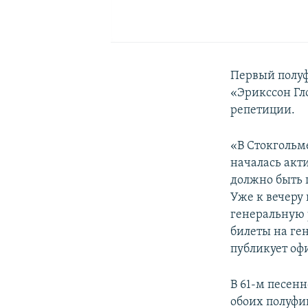
Первый полуф
«Эрикссон Гл
репетиции.
«В Стокгольм
началась акти
должно быть 
Уже к вечеру 
генеральную 
билеты на ге
публикует о
В 61-м песен
обоих полуфин