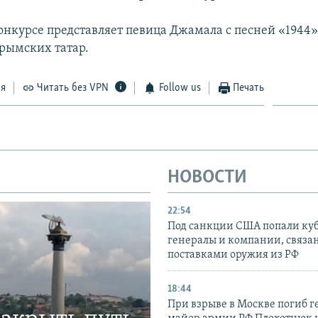
онкурсе представляет певица Джамала с песней «1944»
рымских татар.
ся
Читать без VPN
Follow us
Печать
НОВОСТИ
22:54
Под санкции США попали ку
генералы и компании, связа
поставками оружия из РФ
18:44
При взрыве в Москве погиб г