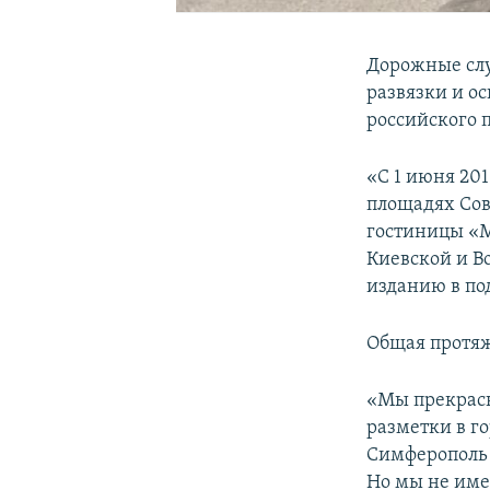
Дорожные слу
развязки и о
российского 
«С 1 июня 20
площадях Сов
гостиницы «Мо
Киевской и Во
изданию в п
Общая протяж
«Мы прекрасн
разметки в го
Симферополь 
Но мы не име