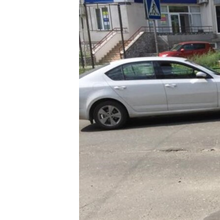
ПОБЕДИТЕЛЕЙ НЕ СУДЯТ?
КРЫМ.НЕПОКОРЕННЫЙ
ELIFBE
УКРАИНСКАЯ ПРОБЛЕМА КРЫМА