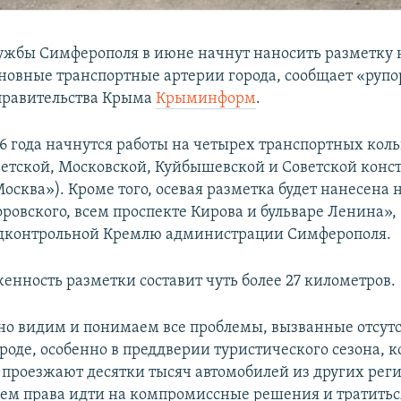
жбы Симферополя в июне начнут наносить разметку 
сновные транспортные артерии города, сообщает «рупо
правительства Крыма
Крыминформ
.
16 года начнутся работы на четырех транспортных коль
етской, Московской, Куйбышевской и Советской конст
сква»). Кроме того, осевая разметка будет нанесена 
ровского, всем проспекте Кирова и бульваре Ленина», 
одконтрольной Кремлю администрации Симферополя.
енность разметки составит чуть более 27 километров.
о видим и понимаем все проблемы, вызванные отсут
роде, особенно в преддверии туристического сезона, к
проезжают десятки тысяч автомобилей из других реги
ем права идти на компромиссные решения и тратиться