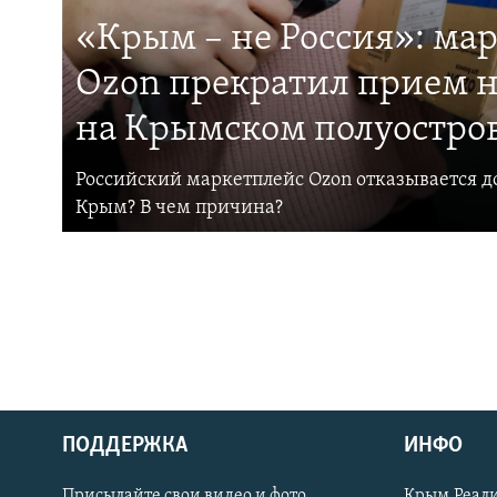
«Крым – не Россия»: ма
Ozon прекратил прием н
на Крымском полуостро
Российский маркетплейс Ozon отказывается до
Крым? В чем причина?
ПОДДЕРЖКА
ИНФО
Українською
Присылайте свои видео и фото
Крым.Реали