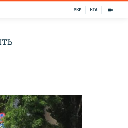
УКР
КТА
ить