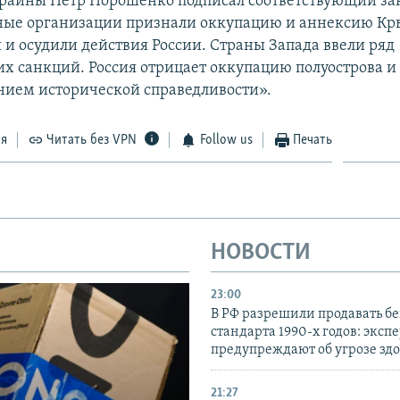
раины Петр Порошенко подписал соответствующий за
ые организации признали оккупацию и аннексию К
и осудили действия России. Страны Запада ввели ряд
х санкций. Россия отрицает оккупацию полуострова и 
нием исторической справедливости».
ся
Читать без VPN
Follow us
Печать
НОВОСТИ
23:00
В РФ разрешили продавать б
стандарта 1990-х годов: эксп
предупреждают об угрозе зд
21:27