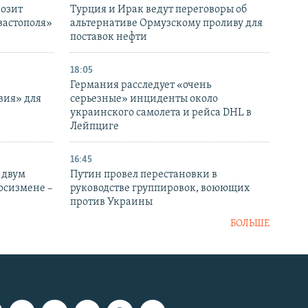
розит
Турция и Ирак ведут переговоры об
вастополя»
альтернативе Ормузскому проливу для
поставок нефти
18:05
Германия расследует «очень
вия» для
серьезные» инциденты около
украинского самолета и рейса DHL в
Лейпциге
16:45
 двум
Путин провел перестановки в
госизмене –
руководстве группировок, воюющих
против Украины
БОЛЬШЕ