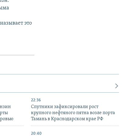
кон.
рыма
называет это
22:36
ензин
Спутники зафиксировали рост
ерты
крупного нефтяного пятна возле порта
оровью
Тамань в Краснодарском крае РФ
20:40