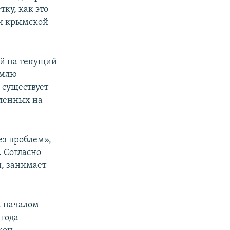
тку, как это
ии крымской
ей на текущий
емлю
 существует
еленных на
ез проблем»,
 Согласно
й, занимает
.
а началом
 года