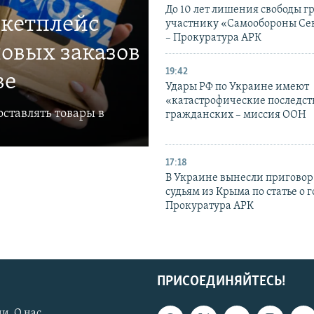
До 10 лет лишения свободы г
ркетплейс
участнику «Самообороны Се
– Прокуратура АРК
овых заказов
19:42
ве
Удары РФ по Украине имеют
«катастрофические последст
ставлять товары в
гражданских – миссия ООН
17:18
В Украине вынесли приговор
судьям из Крыма по статье о 
Прокуратура АРК
ПРИСОЕДИНЯЙТЕСЬ!
и. О нас