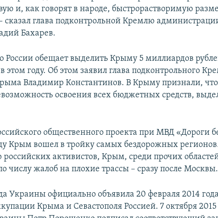
вую и, как говорят в народе, быстрорастворимую разме
 – сказал глава подконтрольной Кремлю администрац
адий Бахарев.
о России обещает выделить Крыму 5 миллиардов рубл
в этом году. Об этом заявил глава подконтрольного Кр
рыма Владимир Константинов. В Крыму признали, что
евозможность освоения всех бюджетных средств, выд
ссийского общественного проекта при МВД «Дороги б
ду Крым вошел в тройку самых бездорожных регионов.
 российских активистов, Крым, среди прочих областе
по числу жалоб на плохие трассы – сразу после Москвы
да Украины официально объявила 20 февраля 2014 год
купации Крыма и Севастополя Россией. 7 октября 2015