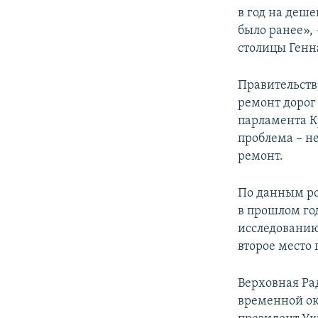
в год на деше
было ранее»,
столицы Генн
Правительств
ремонт дорог 
парламента К
проблема – н
ремонт.
По данным ро
в прошлом го
исследованию
второе место 
Верховная Ра
временной ок