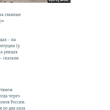
на главные
р»
цах – на
итуции (у
на улицах
– сказали
ствием
огда через
онов России.
 по два раза