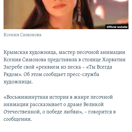
ПРИСОЕДИНЯЙТЕСЬ!
ПОБЕДИТЕЛЕЙ НЕ СУДЯТ?
КРЫМ.НЕПОКОРЕННЫЙ
ELIFBE
Ксения Симонова
УКРАИНСКАЯ ПРОБЛЕМА КРЫМА
Все сайты RFE/RL
Крымская художница, мастер песочной анимации
Ксения Симонова представила в столице Хорватии
Загребе свой «реквием из песка – «Ты Всегда
Рядом». Об этом сообщает пресс-служба
художницы.
«Восьмиминутная история в жанре песочной
анимации рассказывает о драме Великой
Отечественной, о победе любви», – говорится в
сообщении.