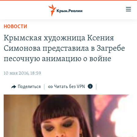
Доступность
ссылки
Вернуться
НОВОСТИ
к
НОВОСТИ
Крымская художница Ксения
основному
СПЕЦПРОЕКТЫ
содержанию
Симонова представила в Загребе
ВОДА
Вернутся
ГРУЗ 200
песочную анимацию о войне
к
ИСТОРИЯ
КАРТА ВОЕННЫХ ОБЪЕКТОВ КРЫМА
главной
10 мая 2016, 18:59
ЕЩЕ
11 ЛЕТ ОККУПАЦИИ КРЫМА. 11 ИСТОРИЙ СОПРОТИВЛЕНИЯ
навигации
Вернутся
Поделиться
Читать без VPN
РАДІО СВОБОДА
ИНТЕРАКТИВ
к
КАК ОБОЙТИ БЛОКИРОВКУ
ИНФОГРАФИКА
поиску
ТЕЛЕПРОЕКТ КРЫМ.РЕАЛИИ
Українською
СОВЕТЫ ПРАВОЗАЩИТНИКОВ
Qırımtatar
ПРОПАВШИЕ БЕЗ ВЕСТИ