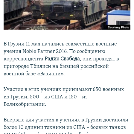
ПРИСОЕДИНЯЙТЕСЬ!
ПОБЕДИТЕЛЕЙ НЕ СУДЯТ?
КРЫМ.НЕПОКОРЕННЫЙ
ELIFBE
УКРАИНСКАЯ ПРОБЛЕМА КРЫМА
В Грузии 11 мая начались совместные военные
Все сайты RFE/RL
учения Noble Partner 2016. По сообщению
корреспондента
Радио Свобода
, они проходят в
пригороде Тбилиси на бывшей российской
военной базе «Вазиани».
Участие в этих учениях принимают 650 военных
из Грузии, 500 – из США и 150 – из
Великобритании.
Впервые для участия в учениях в Грузии доставили
более 10 единиц техники из США – боевых танков